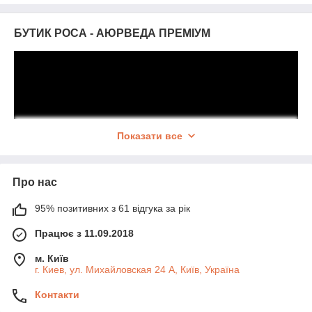
БУТИК РОСА - АЮРВЕДА ПРЕМІУМ
Показати все
Вітаємо Вас в Бутіку Аюрведи та східної
Про нас
медицини Роса.
У нас найширший вибір в Україні. Понад 2000 препаратів для
95% позитивних з 61 відгука за рік
здоров'я та краси за доступними цінами.
Працює з 11.09.2018
Зараз сайт знаходиться в режимі наповнення товарами.
У нас Ви можете придбати найрізноманітніші аюрведичні
м. Київ
г. Киев, ул. Михайловская 24 А, Київ, Україна
кошти, фітопрепарати, масла, спеції, пахощі, косметику,
продукти харчування і напої. Асортимент товарів постійно
Контакти
розширюється - стежте за оновленнями. Здоров'я Вам і
приємних покупок!