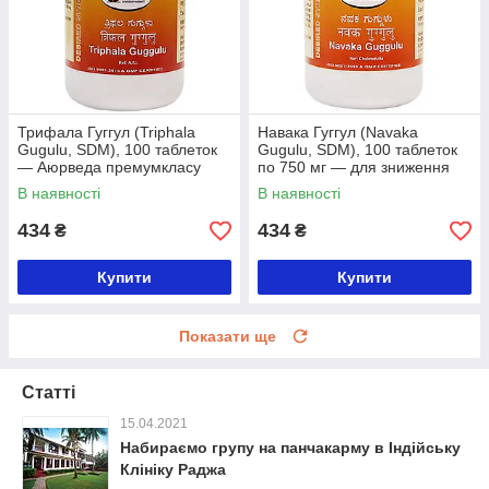
Трифала Гуггул (Triphala
Навака Гуггул (Navaka
Gugulu, SDM), 100 таблеток
Gugulu, SDM), 100 таблеток
— Аюрведа премумкласу
по 750 мг — для зниження
ваги, Аюрведа преміумкласу
В наявності
В наявності
434
434
₴
₴
Купити
Купити
Показати ще
Статті
15.04.2021
Набираємо групу на панчакарму в Індійську
Клініку Раджа