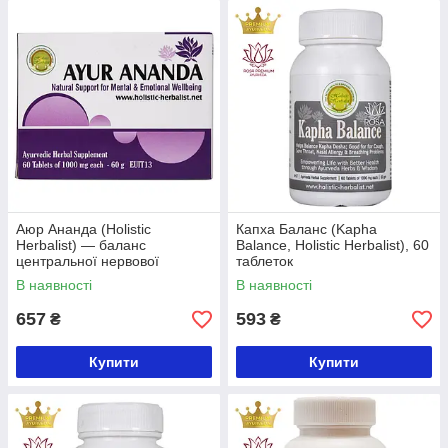
Аюр Ананда (Holistic
Капха Баланс (Kapha
Herbalist) — баланс
Balance, Holistic Herbalist), 60
центральної нервової
таблеток
системи, 60 таблеток
В наявності
В наявності
657
593
₴
₴
Купити
Купити