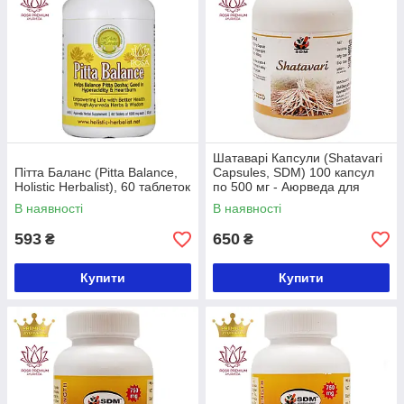
Шатаварі Капсули (Shatavari
Пітта Баланс (Pitta Balance,
Capsules, SDM) 100 капсул
Holistic Herbalist), 60 таблеток
по 500 мг - Аюрведа для
жіночої репродуктивної
В наявності
В наявності
системи
593
650
₴
₴
Купити
Купити