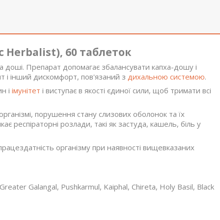
c Herbalist), 60 таблеток
а доші. Препарат допомагає збалансувати капха-дошу і
ит і інший дискомфорт, пов'язаний з
дихальною системою
.
ин і
імунітет
і виступає в якості єдиної сили, щоб тримати всі
організмі, порушення стану слизових оболонок та їх
є респіраторні розлади, такі як застуда, кашель, біль у
працездатність організму при наявності вищевказаних
reater Galangal, Pushkarmul, Kaiphal, Chireta, Holy Basil, Black