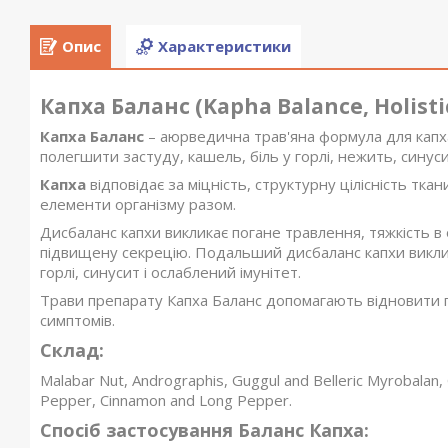
Опис
Характеристики
Капха Баланс (Kapha Balance, Holisti
Капха Баланс
– аюрведична трав'яна формула для капх
полегшити застуду, кашель, біль у горлі, нежить, синус
Капха
відповідає за міцність, структурну цілісність ткан
елементи організму разом.
Дисбаланс капхи викликає погане травлення, тяжкість в 
підвищену секрецію. Подальший дисбаланс капхи виклика
горлі, синусит і ослаблений імунітет.
Трави препарату Капха Баланс допомагають відновити 
симптомів.
Склад:
Malabar Nut, Andrographis, Guggul and Belleric Myrobalan, G
Pepper, Cinnamon and Long Pepper.
Спосіб застосування Баланс Капха: