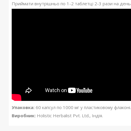
Приймати внутрішньо по 1-2 таблетці 2-3 рази на день в
Упаковка:
60 капсул по 1000 мг у пластиковому флаконі.
Виробник:
Holistic Herbalist Pvt. Ltd., Індія.