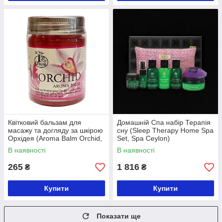
Квітковий бальзам для
Домашній Спа набір Терапія
масажу та догляду за шкірою
сну (Sleep Therapy Home Spa
Орхідея (Aroma Balm Orchid,
Set, Spa Ceylon)
Be Thank) 30 грамів
В наявності
В наявності
265
1 816
₴
₴
Купити
Купити
Показати ще