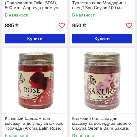
(Dhanwantara Taila, SDM),
Туалетна вода Мандарин і
500 мл - Аюрведа преміум
спеції Spa Ceylon 100 мл
класу
В наявності
В наявності
885
950
₴
₴
Купити
Купити
Квітковий бальзам для
Квітковий бальзам для
масажу та догляду за шкірою
масажу та догляду за шкірою
Троянда (Aroma Balm Rose,
Сакура (Aroma Balm Sakura,
Be Thank)
Be Thank)
В наявності
В наявності