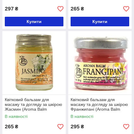
297
265
₴
₴
Купити
Купити
Квітковий бальзам для
Квітковий бальзам для
масажу та догляду за шкірою
масажу та догляду за шкірою
Жасмин (Aroma Balm
Франжипані (Aroma Balm
Jasmine, Be Thank)
Frangipani, Be Thank), 30
В наявності
В наявності
грамів
265
295
₴
₴