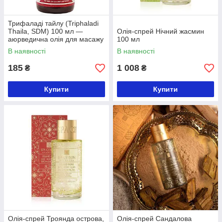
Трифаладі тайлу (Triphaladi
Thaila, SDM) 100 мл —
Олія-спрей Нічний жасмин
аюрведична олія для масажу
100 мл
В наявності
В наявності
185
1 008
₴
₴
Купити
Купити
Олія-спрей Троянда острова,
Олія-спрей Сандалова