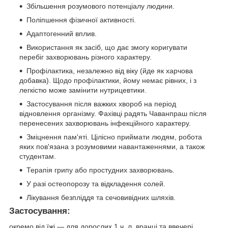
Збільшення розумового потенціалу людини.
Поліпшення фізичної активності.
Адаптогенний вплив.
Використання як засіб, що дає змогу коригувати
перебіг захворювань різного характеру.
Профілактика, незалежно від віку (йде як харчова
добавка). Щодо профілактики, йому немає рівних, і з
легкістю може замінити нутрицевтики.
Застосування після важких хвороб на період
відновлення організму. Фахівці радять Чаванпраш після
перенесених захворювань інфекційного характеру.
Зміцнення пам'яті. Цілісно приймати людям, робота
яких пов'язана з розумовими навантаженнями, а також
студентам.
Терапія грипу або простудних захворювань.
У разі остеопорозу та відкладення солей.
Лікування безпліддя та сечовивідних шляхів.
Застосування:
окремо від їжі — для дорослих 1 ч. л. вранці та ввечері,