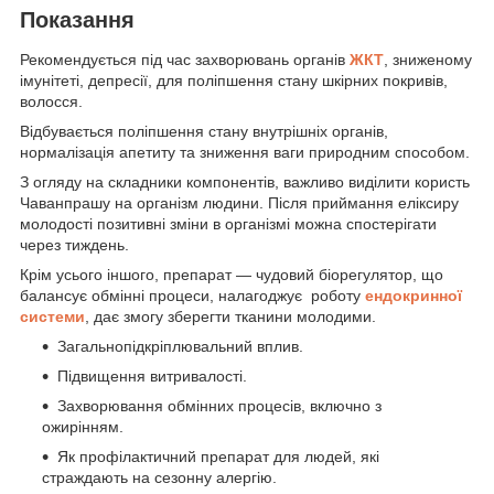
Показання
Рекомендується під час захворювань органів
ЖКТ
, зниженому
імунітеті, депресії, для поліпшення стану шкірних покривів,
волосся.
Відбувається поліпшення стану внутрішніх органів,
нормалізація апетиту та зниження ваги природним способом.
З огляду на складники компонентів, важливо виділити користь
Чаванпрашу на організм людини. Після приймання еліксиру
молодості позитивні зміни в організмі можна спостерігати
через тиждень.
Крім усього іншого, препарат — чудовий біорегулятор, що
балансує обмінні процеси, налагоджує роботу
ендокринної
системи
, дає змогу зберегти тканини молодими.
Загальнопідкріплювальний вплив.
Підвищення витривалості.
Захворювання обмінних процесів, включно з
ожирінням.
Як профілактичний препарат для людей, які
страждають на сезонну алергію.