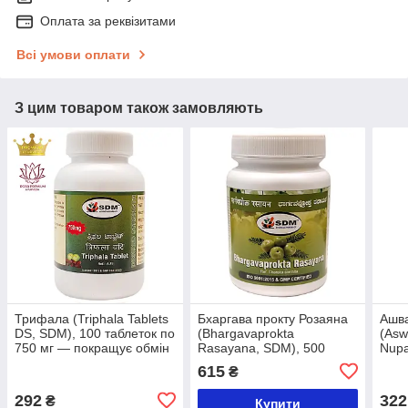
Оплата за реквізитами
Всі умови оплати
З цим товаром також замовляють
Трифала (Triphala Tablets
Бхаргава прокту Розаяна
Ашв
DS, SDM), 100 таблеток по
(Bhargavaprokta
(Asw
750 мг — покращує обмін
Rasayana, SDM), 500
Nupa
речовин
грамів — імуномодулятор
— о
615
₴
рос
292
322
₴
Купити