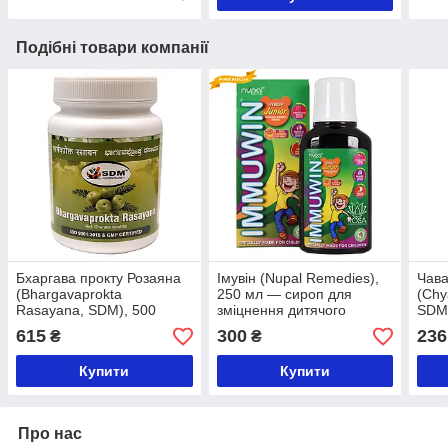
Подібні товари компанії
Бхаргава прокту Розаяна
Імувін (Nupal Remedies),
Чав
(Bhargavaprokta
250 мл — сироп для
(Chy
Rasayana, SDM), 500
зміцнення дитячого
SDM)
грамів — імуномодулятор
імунітету
Аюрв
615
300
236
₴
₴
Купити
Купити
Про нас