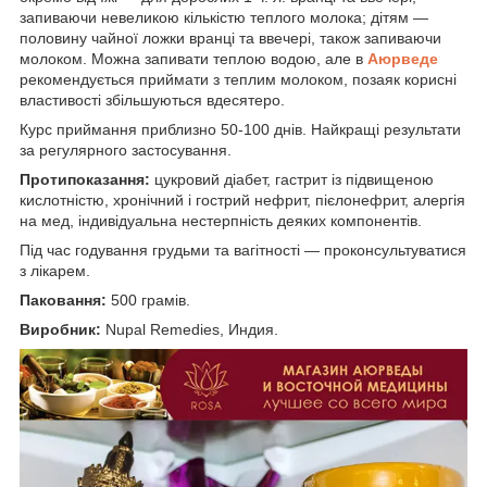
запиваючи невеликою кількістю теплого молока; дітям —
половину чайної ложки вранці та ввечері, також запиваючи
молоком. Можна запивати теплою водою, але в
Аюрведе
рекомендується приймати з теплим молоком, позаяк корисні
властивості збільшуються вдесятеро.
Курс приймання приблизно 50-100 днів. Найкращі результати
за регулярного застосування.
Протипоказання:
цукровий діабет, гастрит із підвищеною
кислотністю, хронічний і гострий нефрит, пієлонефрит, алергія
на мед, індивідуальна нестерпність деяких компонентів.
Під час годування грудьми та вагітності — проконсультуватися
з лікарем.
Паковання:
500 грамів.
Виробник:
Nupal Remedies, Индия.