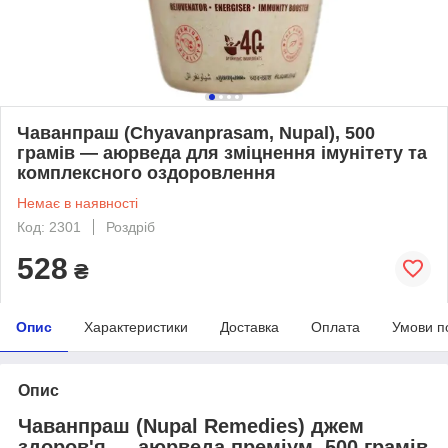
Чаванпраш (Chyavanprasam, Nupal), 500
грамів — аюрведа для зміцнення імунітету та
комплексного оздоровлення
Немає в наявності
Код: 2301
Роздріб
528
₴
Опис
Характеристики
Доставка
Оплата
Умови п
Опис
Чаванпраш (Nupal Remedies) джем
здоров'я — аюрведа преміум, 500 грамів