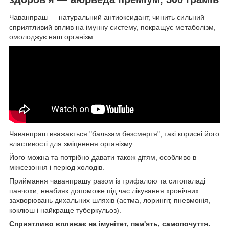
Чаванпраш — натуральний антиоксидант, чинить сильний
сприятливий вплив на імунну систему, покращує метаболізм,
омолоджує наш організм.
Чаванпраш вважається "бальзам безсмертя", такі корисні його
властивості для зміцнення організму.
Його можна та потрібно давати також дітям, особливо в
міжсезоння і період холодів.
Приймання чаванпрашу разом із трифалою та ситопаладі
панчохи, неабияк допоможе під час лікування хронічних
захворювань дихальних шляхів (астма, лорингіт, пневмонія,
коклюш і найкраще туберкульоз).
Сприятливо впливає на імунітет, пам'ять, самопочуття.