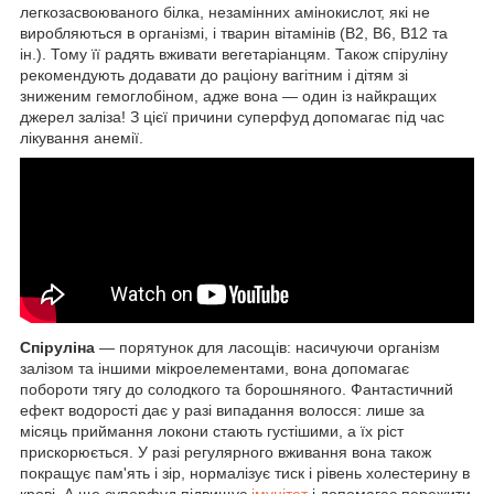
легкозасвоюваного білка, незамінних амінокислот, які не
виробляються в організмі, і тварин вітамінів (В2, В6, В12 та
ін.). Тому її радять вживати вегетаріанцям. Також спіруліну
рекомендують додавати до раціону вагітним і дітям зі
зниженим гемоглобіном, адже вона — один із найкращих
джерел заліза! З цієї причини суперфуд допомагає під час
лікування анемії.
Спіруліна
— порятунок для ласощів: насичуючи організм
залізом та іншими мікроелементами, вона допомагає
побороти тягу до солодкого та борошняного. Фантастичний
ефект водорості дає у разі випадання волосся: лише за
місяць приймання локони стають густішими, а їх ріст
прискорюється. У разі регулярного вживання вона також
покращує пам'ять і зір, нормалізує тиск і рівень холестерину в