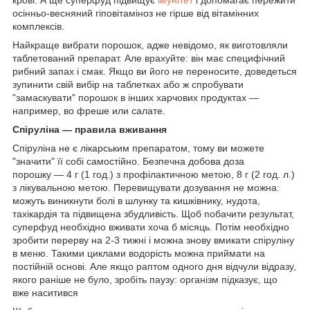
крові. А ще суперфуд підвищує
імунітет
і допомагає пережити
осінньо-весняний гіповітаміноз не гірше від вітамінних
комплексів.
Найкраще вибрати порошок, адже невідомо, як виготовляли
таблетований препарат. Але врахуйте: він має специфічний
рибний запах і смак. Якщо ви його не переносите, доведеться
зупинити свій вибір на таблетках або ж спробувати
"замаскувати" порошок в інших харчових продуктах —
например, во фреше или салате.
Спіруліна — правила вживання
Спіруліна не є лікарським препаратом, тому ви можете
"значити" її собі самостійно. Безпечна добова доза
порошку — 4 г (1 год.) з профілактичною метою, 8 г (2 год. л.)
з лікувальною метою. Перевищувати дозування не можна:
можуть виникнути болі в шлунку та кишківнику, нудота,
тахікардія та підвищена збудливість. Щоб побачити результат,
суперфуд необхідно вживати хоча б місяць. Потім необхідно
зробити перерву на 2-3 тижні і можна знову вмикати спіруліну
в меню. Такими циклами водорість можна приймати на
постійній основі. Але якщо раптом одного дня відчули відразу,
якого раніше не було, зробіть паузу: організм підказує, що
вже наситився