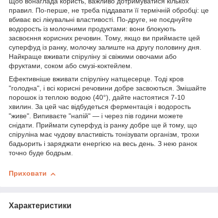
Щоб вонаглада користь, важливо дотримуватися кількох
правил. По-перше, не треба піддавати її термічній обробці: це
вбиває всі лікувальні властивості. По-друге, не поєднуйте
водорость із молочними продуктами: вони блокують
засвоєння корисних речовин. Тому, якщо ви приймаєте цей
суперфуд із ранку, молочку залиште на другу половину дня.
Найкраще вживати спіруліну зі свіжими овочами або
фруктами, соком або смузі-коктейлем.
Ефективніше вживати спіруліну натщесерце. Тоді кров
"голодна", і всі корисні речовини добре засвоються. Змішайте
порошок із теплою водою (40°), дайте настоятися 7-10
хвилин. За цей час відбудеться ферментація і водорость
"живе". Випиваєте "напій" — і через пів години можете
снідати. Приймати суперфуд із ранку добре ще й тому, що
спіруліна має чудову властивість тонізувати організм, трохи
бадьорить і заряджати енергією на весь день. З нею ранок
точно буде бодрым.
Приховати
Характеристики