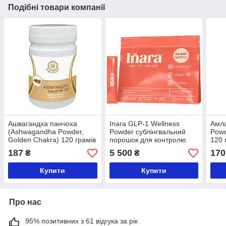
Подібні товари компанії
Ашвагандха панчоха
Inara GLP-1 Wellness
Амла
(Ashwagandha Powder,
Powder сублінгвальний
Powd
Golden Chakra) 120 грамів
порошок для контролю
120 
апетиту (курс 30 днів)
187
5 500
170
₴
₴
Купити
Купити
Про нас
95% позитивних з 61 відгука за рік