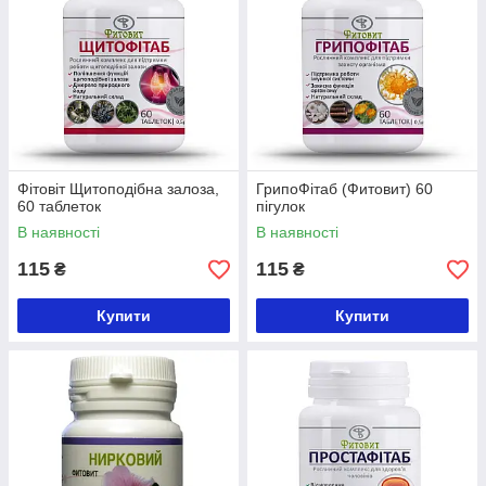
Фітовіт Щитоподібна залоза,
ГрипоФітаб (Фитовит) 60
60 таблеток
пігулок
В наявності
В наявності
115
115
₴
₴
Купити
Купити