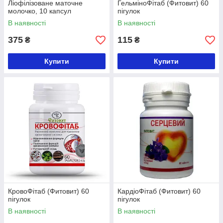
Ліофілізоване маточне
ГельміноФітаб (Фитовит) 60
молочко, 10 капсул
пігулок
В наявності
В наявності
375
115
₴
₴
Купити
Купити
КровоФітаб (Фитовит) 60
КардіоФітаб (Фитовит) 60
пігулок
пігулок
В наявності
В наявності