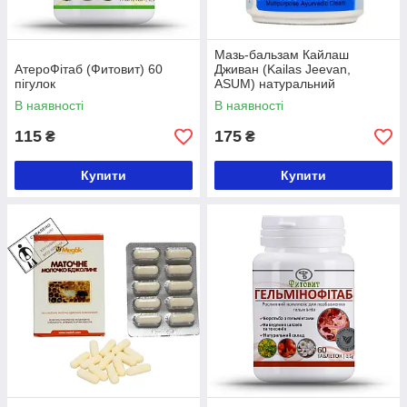
Мазь-бальзам Кайлаш
АтероФітаб (Фитовит) 60
Дживан (Kailas Jeevan,
пігулок
ASUM) натуральний
знеболювальний засіб, 30
В наявності
В наявності
грамів
115
175
₴
₴
Купити
Купити