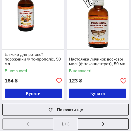
Еліксир для ротової
порожнини Фіто-прополіс, 50
Настоянка личинок воскової
мл
молі (фітоконцентрат), 50 мл
В наявності
В наявності
164
123
₴
₴
Купити
Купити
Показати ще
1
/ 3