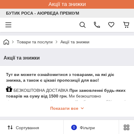
Акції та знижки
БУТИК РОСА - АЮРВЕДА ПРЕМІУМ
Товари та послуги
Акції та знижки
Акції та знижки
Тут ви можете ознайомитися з товарами, на які діє
знижка, а також є цікаві пропозиції для вас!
БЕЗКОШТОВНА ДОСТАВКА
При замовленні будь-яких
товарів на суму від 1500 грн.
Ми безкоштовно
відправляємо посилку і висилаємо
Клубну карту -5% на всі
наступні покупки в нашому магазині!
Показати все
Для власників клубної карти:
знижка клубних карт не
поширюється на товари, які вже є в категорії SALE!
Сортування
0
Фільтри