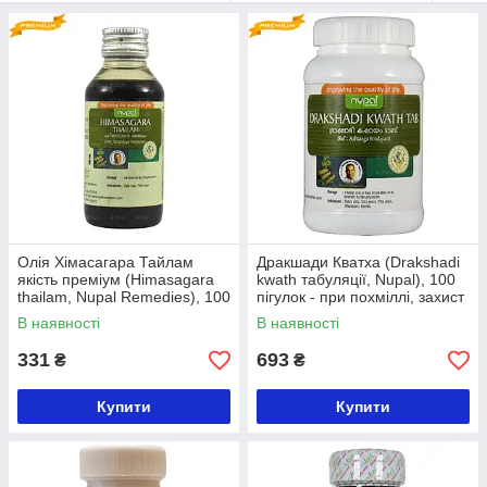
Олія Хімасагара Тайлам
Дракшади Кватха (Drakshadi
якість преміум (Himasagara
kwath табуляції, Nupal), 100
thailam, Nupal Remedies), 100
пігулок - при похміллі, захист
мл
печінки
В наявності
В наявності
331
693
₴
₴
Купити
Купити