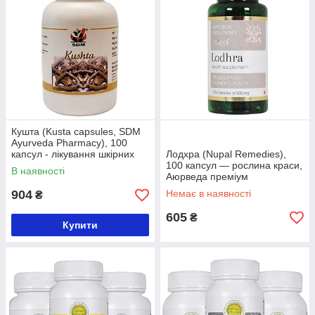
Кушта (Kusta capsules, SDM
Ayurveda Pharmacy), 100
капсул - лікування шкірних
Лодхра (Nupal Remedies),
захворювань, Аюрведа
100 капсул — рослина краси,
В наявності
преміум
Аюрведа преміум
904
Немає в наявності
₴
605
₴
Купити