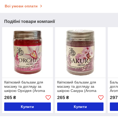
Всі умови оплати
Подібні товари компанії
Квітковий бальзам для
Квітковий бальзам для
Баль
масажу та догляду за
масажу та догляду за
догл
шкірою Орхідея (Aroma
шкірою Сакура (Aroma
Arom
Balm Orchid, Be Thank) 30
Balm Sakura, Be Thank)
грам
265
265
297
₴
₴
грамів
Купити
Купити