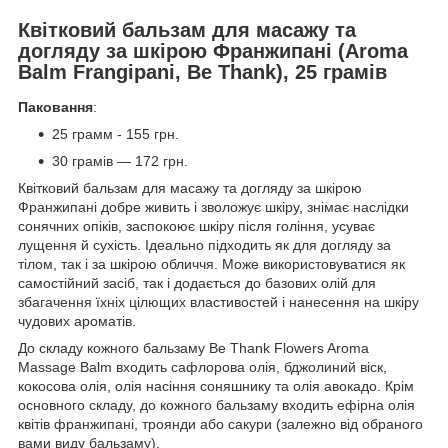
Квітковий бальзам для масажу та
догляду за шкірою Франжипані (Aroma
Balm Frangipani, Be Thank), 25 грамів
Паковання
:
25 грамм - 155 грн.
30 грамів — 172 грн.
Квітковий бальзам для масажу та догляду за шкірою
Франжипані добре живить і зволожує шкіру, знімає наслідки
сонячних опіків, заспокоює шкіру після гоління, усуває
лущення й сухість. Ідеально підходить як для догляду за
тілом, так і за шкірою обличчя. Може використовуватися як
самостійний засіб, так і додається до базових олій для
збагачення їхніх цілющих властивостей і нанесення на шкіру
чудових ароматів.
До складу кожного бальзаму Be Thank Flowers Aroma
Massage Balm входить сафлорова олія, бджолиний віск,
кокосова олія, олія насіння соняшнику та олія авокадо. Крім
основного складу, до кожного бальзаму входить ефірна олія
квітів франжипані, троянди або сакури (залежно від обраного
вами виду бальзаму).