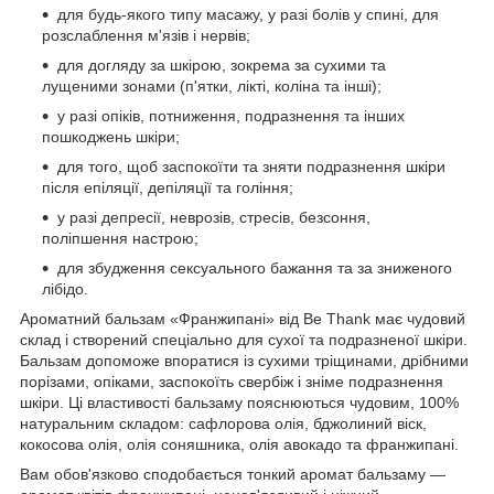
для будь-якого типу масажу, у разі болів у спині, для
розслаблення м'язів і нервів;
для догляду за шкірою, зокрема за сухими та
лущеними зонами (п'ятки, лікті, коліна та інші);
у разі опіків, потниження, подразнення та інших
пошкоджень шкіри;
для того, щоб заспокоїти та зняти подразнення шкіри
після епіляції, депіляції та гоління;
у разі депресії, неврозів, стресів, безсоння,
поліпшення настрою;
для збудження сексуального бажання та за зниженого
лібідо.
Ароматний бальзам «Франжипані» від Be Thank має чудовий
склад і створений спеціально для сухої та подразненої шкіри.
Бальзам допоможе впоратися із сухими тріщинами, дрібними
порізами, опіками, заспокоїть свербіж і зніме подразнення
шкіри. Ці властивості бальзаму пояснюються чудовим, 100%
натуральним складом: сафлорова олія, бджолиний віск,
кокосова олія, олія соняшника, олія авокадо та франжипані.
Вам обов'язково сподобається тонкий аромат бальзаму —