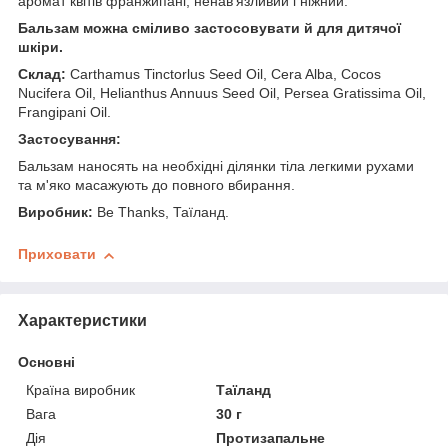
аромат квітів франжипані, ненав'язливий і ніжний.
Бальзам можна сміливо застосовувати й для дитячої
шкіри.
Склад:
Carthamus Tinctorlus Seed Oil, Cera Alba, Cocos
Nucifera Oil, Helianthus Annuus Seed Oil, Persea Gratissima Oil,
Frangipani Oil.
Застосування:
Бальзам наносять на необхідні ділянки тіла легкими рухами
та м'яко масажують до повного вбирання.
Виробник:
Be Thanks, Таїланд.
Приховати
Характеристики
Основні
Країна виробник
Таїланд
Вага
30 г
Дія
Протизапальне