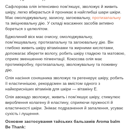
Сафлорова олія інтенсивно пом'якшує, зволожує й живить
шкіру, легко вбирається й проникає в найглибші шари шкіри.
Має омолоджувальну, захисну, загоювальну,
протизапальну
та зміцнювальну дію. У складі масажних засобів активно
бореться з целюлітом.
Бджолиний віск має очисну, омолоджувальну,
пом'якшувальну, протизапальну та загоювальну дію. Він
глибоко живить шкіру вітамінами та жирними кислотами,
допомагає зберегти вологу, робить шкіру гладкою та матовою,
сприяє зменшенню пігментації. Кокосова олія має
протимікробну, протизапальну, зволожувальну та поживну
дію.
Олія насіння соняшника зволожує та регенерує шкіру, робить
її еластичнішою, рекордсмен за вмістом одного з
найкорисніших вітамінів для шкіри — вітаміну Е.
Олія авокадо зволожує, живить і пом'якшує шкіру, стимулює
вироблення колагену й еластину, сприяючи пружності й
еластичності шкіри. Знімає подразнення й запалення, усуває
сухість і лущення.
Основне застосування тайських бальзамів Aroma balm
Be Thank: