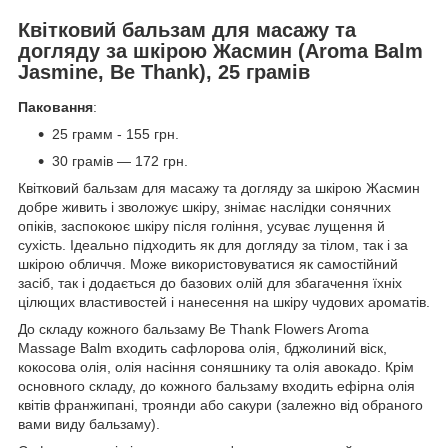
Квітковий бальзам для масажу та
догляду за шкірою Жасмин (Aroma Balm
Jasmine, Be Thank), 25 грамів
Паковання
:
25 грамм - 155 грн.
30 грамів — 172 грн.
Квітковий бальзам для масажу та догляду за шкірою Жасмин
добре живить і зволожує шкіру, знімає наслідки сонячних
опіків, заспокоює шкіру після гоління, усуває лущення й
сухість. Ідеально підходить як для догляду за тілом, так і за
шкірою обличчя. Може використовуватися як самостійний
засіб, так і додається до базових олій для збагачення їхніх
цілющих властивостей і нанесення на шкіру чудових ароматів.
До складу кожного бальзаму Be Thank Flowers Aroma
Massage Balm входить сафлорова олія, бджолиний віск,
кокосова олія, олія насіння соняшнику та олія авокадо. Крім
основного складу, до кожного бальзаму входить ефірна олія
квітів франжипані, троянди або сакури (залежно від обраного
вами виду бальзаму).