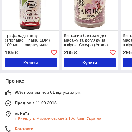
Трифаладі тайлу
Квітковий бальзам для
Квіт
(Triphaladi Thaila, SDM)
масажу та догляду за
маса
100 мл — аюрведична
шкірою Сакура (Aroma
шкір
олія для масажу
Balm Sakura, Be Thank)
(Aro
185
265
295
₴
₴
Be T
Купити
Купити
Про нас
95% позитивних з 61 відгука за рік
Працює з 11.09.2018
м. Київ
г. Киев, ул. Михайловская 24 А, Київ, Україна
Контакти