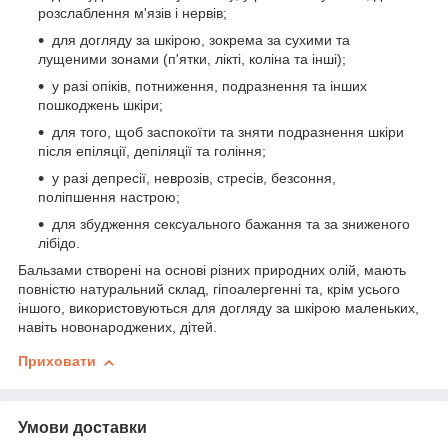
розслаблення м'язів і нервів;
для догляду за шкірою, зокрема за сухими та
лущеними зонами (п'ятки, лікті, коліна та інші);
у разі опіків, потниження, подразнення та інших
пошкоджень шкіри;
для того, щоб заспокоїти та зняти подразнення шкіри
після епіляції, депіляції та гоління;
у разі депресії, неврозів, стресів, безсоння,
поліпшення настрою;
для збудження сексуального бажання та за зниженого
лібідо.
Бальзами створені на основі різних природних олій, мають
повністю натуральний склад, гіпоалергенні та, крім усього
іншого, використовуються для догляду за шкірою маленьких,
навіть новонароджених, дітей.
Приховати
Умови доставки