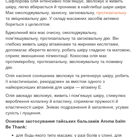
Сафлорова олія інтенсивно пом'якшує, зволожує й живить
шкіру, легко вбирається й проникає в найглибші шари шкіри.
Має омолоджувальну, захисну, загоювальну,
протизапальну
та зміцнювальну дію. У складі масажних засобів активно
бореться з целюлітом.
Бджолиний віск має очисну, омолоджувальну,
пом'якшувальну, протизапальну та загоювальну дію. Він
глибоко живить шкіру вітамінами та жирними кислотами,
допомагає зберегти вологу, робить шкіру гладкою та матовою,
сприяє зменшенню пігментації. Кокосова олія має
протимікробну, протизапальну, зволожувальну та поживну
дію.
Олія насіння соняшника зволожує та регенерує шкіру, робить
її еластичнішою, рекордсмен за вмістом одного з
найкорисніших вітамінів для шкіри — вітаміну Е.
Олія авокадо зволожує, живить і пом'якшує шкіру, стимулює
вироблення колагену й еластину, сприяючи пружності й
еластичності шкіри. Знімає подразнення й запалення, усуває
сухість і лущення.
Основне застосування тайських бальзамів Aroma balm
Be Thank:
для будь-якого типу масажу, у разі болів у спині, для