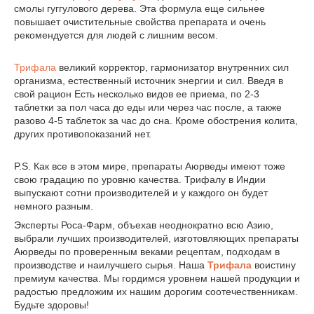
смолы гуггулового дерева. Эта формула еще сильнее
повышает очистительные свойства препарата и очень
рекомендуется для людей с лишним весом.
Трифала
великий корректор, гармонизатор внутренних сил
организма, естественный источник энергии и сил. Введя в
свой рацион Есть несколько видов ее приема, по 2-3
таблетки за пол часа до еды или через час после, а также
разово 4-5 таблеток за час до сна. Кроме обострения колита,
других противопоказаний нет.
P.S. Как все в этом мире, препараты Аюрведы имеют тоже
свою градацию по уровню качества. Трифалу в Индии
выпускают сотни производителей и у каждого он будет
немного разным.
Эксперты Роса-Фарм, объехав неоднократно всю Азию,
выбрали лучших производителей, изготовляющих препараты
Аюрведы по проверенным веками рецептам, подходам в
производстве и наилучшего сырья. Наша
Трифала
воистину
премиум качества. Мы гордимся уровнем нашей продукции и
радостью предложим их нашим дорогим соотечественникам.
Будьте здоровы!