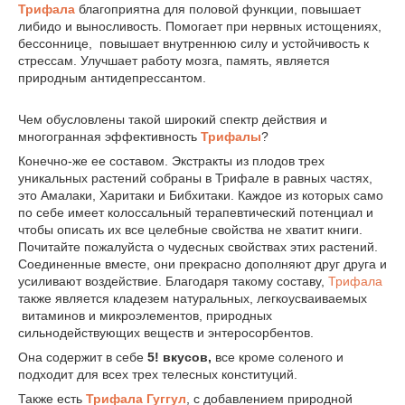
Трифала
благоприятна для половой функции, повышает
либидо и выносливость. Помогает при нервных истощениях,
бессоннице, повышает внутреннюю силу и устойчивость к
стрессам. Улучшает работу мозга, память, является
природным антидепрессантом.
Чем обусловлены такой широкий спектр действия и
многогранная эффективность
Трифалы
?
Конечно-же ее составом. Экстракты из плодов трех
уникальных растений собраны в Трифале в равных частях,
это Амалаки, Харитаки и Бибхитаки. Каждое из которых само
по себе имеет колоссальный терапевтический потенциал и
чтобы описать их все целебные свойства не хватит книги.
Почитайте пожалуйста о чудесных свойствах этих растений.
Соединенные вместе, они прекрасно дополняют друг друга и
усиливают воздействие. Благодаря такому составу,
Трифала
также является кладезем натуральных, легкоусваиваемых
витаминов и микроэлементов, природных
сильнодействующих веществ и энтеросорбентов.
Она содержит в себе
5! вкусов,
все кроме соленого и
подходит для всех трех телесных конституций.
Также есть
Трифала Гуггул
, с добавлением природной