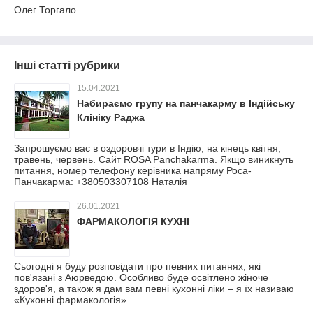
Олег Торгало
Інші статті рубрики
15.04.2021
Набираємо групу на панчакарму в Індійську
Клініку Раджа
Запрошуємо вас в оздоровчі тури в Індію, на кінець квітня,
травень, червень. Сайт ROSA Panchakarma. Якщо виникнуть
питання, номер телефону керівника напряму Роса-
Панчакарма: +380503307108 Наталія
26.01.2021
ФАРМАКОЛОГІЯ КУХНІ
Сьогодні я буду розповідати про певних питаннях, які
пов'язані з Аюрведою. Особливо буде освітлено жіноче
здоров'я, а також я дам вам певні кухонні ліки – я їх називаю
«Кухонні фармакологія».