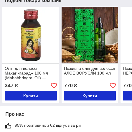
Подібні товари компанії
Олія для волосся
Поживна олія для волосся
Пожи
Махагінгарадж 100 мл
АЛОЕ ВОРУСЛИ 100 мл
НЕР
(Mahabhringraj Oil) —
антисептична,
347
770
770
₴
₴
зміцнювальна нерви, тонік
для волосся
Купити
Купити
Про нас
95% позитивних з 62 відгуків за рік