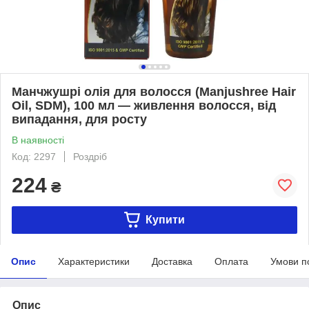
Манчжушрі олія для волосся (Manjushree Hair
Oil, SDM), 100 мл — живлення волосся, від
випадання, для росту
В наявності
Код: 2297
Роздріб
224
₴
Купити
Опис
Характеристики
Доставка
Оплата
Умови п
Опис