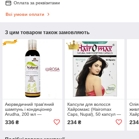
Оплата за реквізитами
Всі умови оплати
З цим товаром також замовляють
Аюрведичний трав'яний
Капсули для волосся
Олія
шампунь і кондиціонер
Хайромакс (Hairomax
живл
Arudha, 200 мл —
Caps, Nupal), 50 капсул —
Хайр
Premium якість (аюрведа)
запобігає випаданню,
Nupa
336
234
234
₴
₴
захисту від лупи
чолов