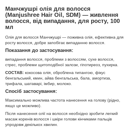
Манчжушрі олія для волосся
(Manjushree Hair Oil, SDM) — живлення
волосся, від випадання, для росту, 100
мл
Олія для волосся Манчжушрі — поживна олія, ефективна для
росту волосся, добре запобігає випаданню волосся.
Показання до застосування:
випадання волосся, проблеми з волоссям, сухе волосся,
стрес, проблеми щитоподібної залози, гіпотиреоз, пухирка.
СОСТАВ:
кокосова олія, оброблена типангою, фікус
бенгальський, кмин, айва бенгальська, бала, амортиза,
трифала, шатаварі, імбир, молоко.
Спосіб застосування:
Максимально можлива частота нанесення на голову (рідно,
якщо це можливо).
Після нанесення олії на волосся необхідно зробити легкий
масаж коренів волосся і шкіри голови кінчиками пальців
упродовж декількох хвилин.