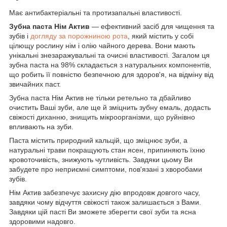
Має антибактеріальні та протизапальні властивості.
Зубна паста Нім Актив
— ефективний засіб для чищення та
зубів і
догляду за порожниною рота
, який містить у собі
цілющу рослину нім і олію чайного дерева. Вони мають
унікальні знезаражувальні та очисні властивості. Загалом ця
зубна паста на 98% складається з натуральних компонентів,
що робить її повністю безпечною для здоров'я, на відміну від
звичайних паст.
Зубна паста Нім Актив не тільки ретельно та дбайливо
очистить Ваші зуби, але ще й зміцнить зубну емаль, додасть
свіжості диханню, знищить мікроорганізми, що руйнівно
впливають на зуби.
Паста містить природний кальцій, що зміцнює зуби, а
натуральні трави покращують стан ясен, припиняють їхню
кровоточивість, знижують чутливість. Завдяки цьому Ви
забудете про неприємні симптоми, пов'язані з хворобами
зубів.
Нім Актив забезпечує захисну дію впродовж довгого часу,
завдяки чому відчуття свіжості також залишається з Вами.
Завдяки цій пасті Ви зможете зберегти свої зуби та ясна
здоровими надовго.