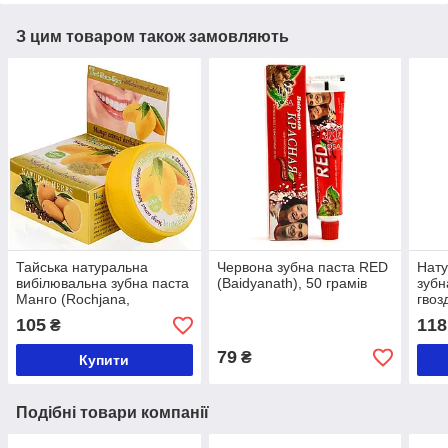
З цим товаром також замовляють
Тайська натуральна
Червона зубна паста RED
Нату
вибілювальна зубна паста
(Baidyanath), 50 грамів
зубн
Манго (Rochjana,
гвоз
Таїланд), 30 грамів
25 г
105
118
₴
79
₴
Купити
Подібні товари компанії