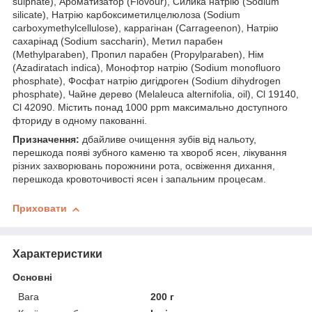
sulphate), Ароматизатор (Flovour), Силика натрію (Sodium
silicate), Натрію карбоксиметилцелюлоза (Sodium
carboxymethylcellulose), каррагінан (Carrageenon), Натрію
сахарінад (Sodium saccharin), Метил парабен
(Methylparaben), Пропил парабен (Propylparaben), Нім
(Azadiratach indica), Монофтор натрію (Sodium monofluoro
phosphate), Фосфат натрію дигідроген (Sodium dihydrogen
phosphate), Чайне дерево (Melaleuca alternifolia, oil), Cl 19140,
Cl 42090. Містить понад 1000 ppm максимально доступного
фториду в одному пакованні.
Призначення:
дбайливе очищення зубів від нальоту,
перешкода появі зубного каменю та хвороб ясен, лікування
різних захворювань порожнини рота, освіження дихання,
перешкода кровоточивості ясен і запальним процесам.
Приховати
Характеристики
Основні
Вага
200 г