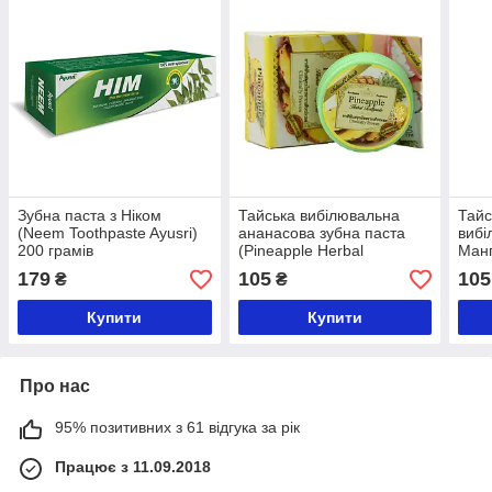
Зубна паста з Ніком
Тайська вибілювальна
Тайс
(Neem Toothpaste Ayusri)
ананасова зубна паста
вибі
200 грамів
(Pineapple Herbal
Манг
toothpaste, Rochjana), 30
Таїл
179
105
105
₴
₴
грамів
Купити
Купити
Про нас
95% позитивних з 61 відгука за рік
Працює з 11.09.2018