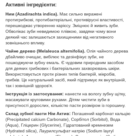
Активні інгредієнти:
Ним (Azadirachta indica).
Має сильно виражені
протигрибкові, протибактеріальні, противірусні властивості,
перешкоджає утворенню карієсу. Зміцнює й живить зуби.
Обволікає зуби невидимою плівкою, завдяки чому вони
деякий час залишаються захищеними від негативного
зовнішнього впливу.
Чайне дерево (Melaleuca alternifolia).
Олія чайного дерева
дбайливо очищає, вибілює та дезінфікує зуби, не
пошкоджуючи зубну емаль. Є чудовим природним засобом
для деяких грибкових і бактеріальних захворювань шкіри.
Використовується проти різних типів бактерій, мікробів,
грибків. Це натуральний засіб, який підтримує як внутрішній,
так і зовнішній здоров'я.
Інструкція із застосування:
нанести на вологу зубну щітку,
масажувати круговими рухами. Дітям чистити зуби в
присутності дорослих, кількістю пасти розміром із горошину.
Склад зубної пасти Нім Актив:
Погашений карбонат кальцію
(Precipitated calcium Carbonate), Сорбітол (Sorbitol), Вода
(Aqua), Гліцерин (Glycerine), Гідратований кремнезем
(Hydrated silica), Лаурилсульфат натрію (Sodium layryl