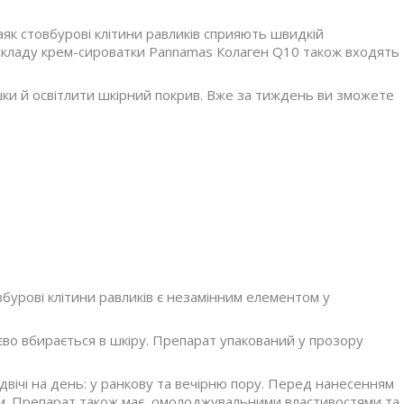
аяк стовбурові клітини равликів сприяють швидкій
 складу крем-сироватки Pannamas Колаген Q10 також входять
шки й освітлити шкірний покрив. Вже за тиждень ви зможете
урові клітини равликів є незамінним елементом у
єво вбирається в шкіру. Препарат упакований у прозору
вічі на день: у ранкову та вечірню пору. Перед нанесенням
ом. Препарат також має омолоджувальними властивостями та