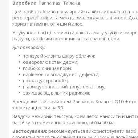
Виробник
: Pannamas, Таїланд.
Цей засіб особливо популярний в азійських країнах, поз
регенерації шкіри та мають омолоджувальні якості. До
корисні вітаміни, олія ши й алое.
У сукупності всі ці елементи дають змогу усунути змор
відчути, наскільки покращився стан вашої шкіри.
Дія препарату:
тонізує й живить шкіру обличчя;
оздоровлює стан дерми;
глибоко очищає пори;
вирівнює та згладжує всі дефекти;
покращує кровообіг;
підвищує загальний тонус організму;
захищає від вільних радикалів.
Брендовий тайський крем Pannamas Колаген Q10 + стовб
косметичці жінки за 30.
Завдяки нежирній текстурі, крем легко наносити й митт
баночку з герметичною кришкою, об'єм 50 мл.
Застосування:
рекомендується використовувати засіб д
сироватки протріть обличчя ватним диском із лосьйон