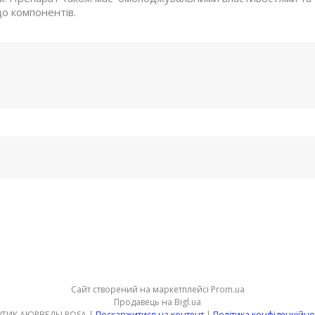
до компонентів.
Сайт створений на маркетплейсі
Prom.ua
Продавець на Bigl.ua
БУТИК АЮРВЕДЫ ROSA |
Поскаржитися на контент
|
Політика конфіденційно