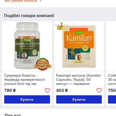
Всі умови оплати
Подібні товари компанії
Сукумара Коватха -
Каміларі капсули (Kamilari
Собе
Аюрведа преміум'якості
Capsules, Nupal), 50
30 к
(сильні болі під час
капсул — лікування
сис
менструації), 100 таблеток
печінки, натур.
780
403
750
₴
₴
гепатопротектор і
антиоксидант
Купити
Купити
Про нас