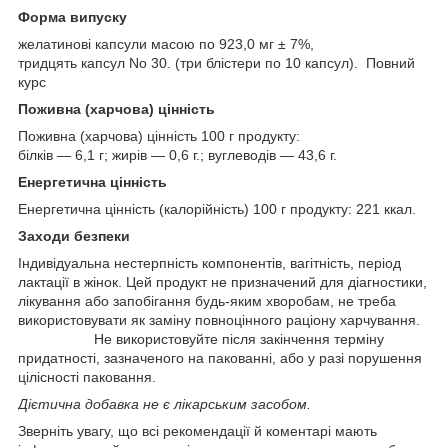
Форма випуску
желатинові капсули масою по 923,0 мг ± 7%,
тридцять капсул No 30. (три блістери по 10 капсул). Повний
курс
Поживна (харчова) цінність
Поживна (харчова) цінність 100 г продукту:
білків — 6,1 г; жирів — 0,6 г.; вуглеводів — 43,6 г.
Енергетична цінність
Енергетична цінність (калорійність) 100 г продукту: 221 ккал.
Заходи безпеки
Індивідуальна нестерпність компонентів, вагітність, період
лактації в жінок. Цей продукт не призначений для діагностики,
лікування або запобігання будь-яким хворобам, не треба
використовувати як заміну повноцінного раціону харчування.
Не використовуйте після закінчення терміну
придатності, зазначеного на пакованні, або у разі порушення
цілісності паковання.
Дієтична добавка не є лікарським засобом.
Зверніть увагу, що всі рекомендації й коментарі мають