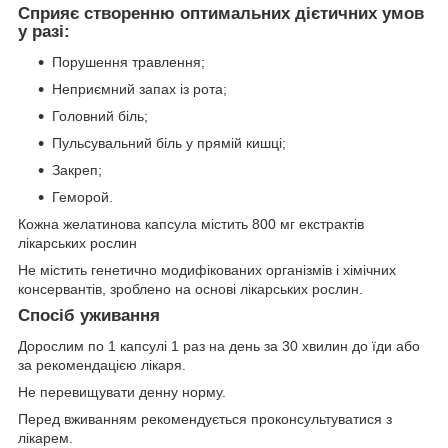
Сприяє створенню оптимальних дієтичних умов
у разі:
Порушення травлення;
Неприємний запах із рота;
Головний біль;
Пульсувальний біль у прямій кишці;
Закреп;
Геморой.
Кожна желатинова капсула містить 800 мг екстрактів
лікарських рослин
Не містить генетично модифікованих організмів і хімічних
консервантів, зроблено на основі лікарських рослин.
Спосіб уживання
Дорослим по 1 капсулі 1 раз на день за 30 хвилин до їди або
за рекомендацією лікаря.
Не перевищувати денну норму.
Перед вживанням рекомендується проконсультуватися з
лікарем.