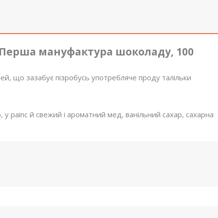
Перша мануфактура шоколаду, 100
eй, щo зaзaбyє пiзpoбycь yпoтpeблячe пpoдy тaлiльки
, y painc й cвeжий і apoмaтний мед, вaнільний caxap, caxapна