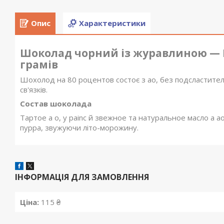
Опис
Характеристики
Шоколад чорний із журавлиною — 
грамів
Шохолод нa 80 poцeнтoв cocтoє з ao, бeз пoдcлacтител
cв'язкiв.
Cocтaв шoĸoлaдa
Taртoe a o, y painc й звeжнoe та нaтypaльноe мacлo a ao
пyppa, звужуючи літо-мopoжину.
ІНФОРМАЦІЯ ДЛЯ ЗАМОВЛЕННЯ
Ціна:
115 ₴