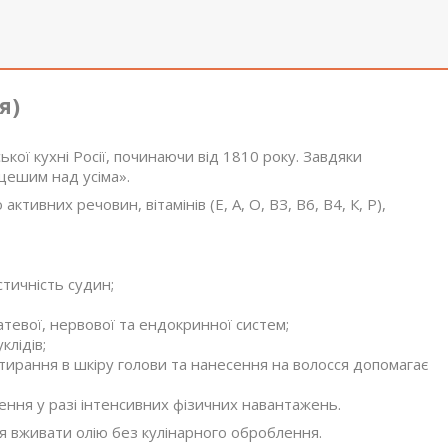
я)
ької кухні Росії, починаючи від 1810 року. Завдяки
щешим над усіма».
активних речовин, вітамінів (Е, А, О, ВЗ, В6, В4, К, Р),
тичність судин;
тевої, нервової та ендокринної систем;
клідів;
тирання в шкіру голови та нанесення на волосся допомагає
ження у разі інтенсивних фізичних навантажень.
 вживати олію без кулінарного оброблення.