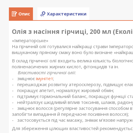
Опис
Характеристики
Олія з насіння гірчиці, 200 мл (Еколі
«Імператорське»
На гірчичній олії готувалися найкращі страви Імператорс
вишуканому пряному смаку воно було визнане «найкра
В склад гірчичної олії входить велика кількість біологічно 
поліненасичених жирних кислот, фітонцидів та ін.
Властивості гірчичної олії:
- зміцнює
імунітет
;
- перешкоджає розвитку атеросклерозу, підвищує елас
- покращує апетит, нормалізує жировий обмін;
- підтримує гормональний баланс, покращує функції ста
- нейтралізує шкідливий вплив токсинів, шлаків, радіону
- зміцнює волосся (регулярне застосування способом в
запобігти випадання й передчасне посивіння волосся);
- застосовується під час масажу, знімає м'язове напру
Для збереження цілющих властивостей рекомендується