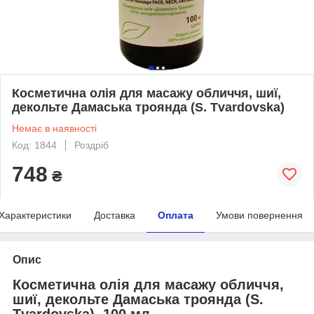
Косметична олія для масажу обличчя, шиї,
декольте Дамаська троянда (S. Tvardovska)
Немає в наявності
Код: 1844
Роздріб
748
₴
Характеристики
Доставка
Оплата
Умови повернення
Опис
Косметична олія для масажу обличчя,
шиї, декольте Дамаська троянда (S.
Tvardovska), 100 мл