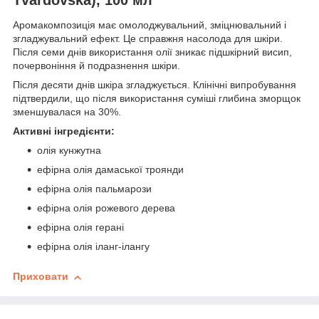
Аромакомпозиція має омолоджувальний, зміцнювальний і
згладжувальний ефект. Це справжня насолода для шкіри.
Після семи днів використання олії зникає підшкірний висип,
почервоніння й подразнення шкіри.
Після десяти днів шкіра згладжується. Клінічні випробування
підтвердили, що після використання суміші глибина зморщок
зменшувалася на 30%.
Активні інгредієнти:
олія кунжутна
ефірна олія дамаської троянди
ефірна олія пальмарози
ефірна олія рожевого дерева
ефірна олія герані
ефірна олія іланг-ілангу
Приховати