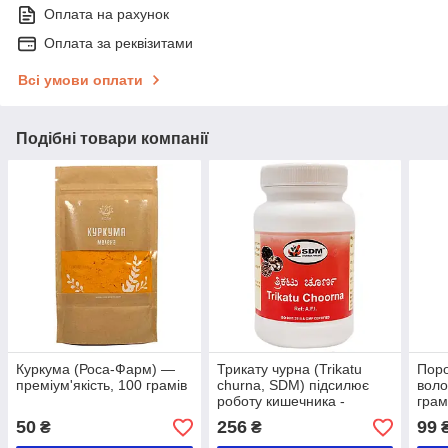
Оплата на рахунок
Оплата за реквізитами
Всі умови оплати
Подібні товари компанії
Куркума (Роса-Фарм) —
Трикату чурна (Trikatu
Поро
преміум'якість, 100 грамів
churna, SDM) підсилює
воло
роботу кишечника -
грам
Аюрведа преміум якості,
50
256
99
₴
₴
100 грам