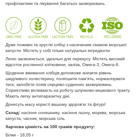
профілактики та лікування багатьох захворювань.
Дуже поживні та хрусткі хлібці з насиченим смаком морської
капусти. Містять у собі тільки натуральні інгредієнти.
Легко засвоюються, ідеальні для перекусу. Містять високий
відсоток рослинної клітковини, заліза, Омега-3, Омега-6.
Щоденне вживання хлібців допоможе знизити рівень
шкідливого холестерину, поліпшити пам'ять, нормалізувати
тиск, запобігти появі серцево-судинних захворювань.
Сприятливо впливають на роботу шлунково-кишкового тракту.
Мають легку антипаразитну дію.
Донесуть масу користі вашому здоров'ю та фігурі!
Склад:
насіння соняшнику, насіння льону, морква, морська
капуста, часник, морська сіль.
Харчова цінність на 100 грамів продукту:
Білки - 18,05 г