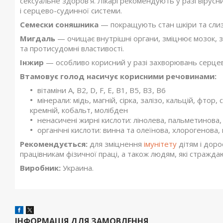
сексуальне здоров'я. Лікарі рекомендують у разі вірусн
і серцево-судинної системи.
Семески соняшника
— покращують стан шкіри та слиз
Мигдаль
— очищає внутрішні органи, зміцнює мозок, зм
та протисудомні властивості.
Інжир
— особливо корисний у разі захворювань серцев
Втамовує голод насичує корисними речовинами:
вітаміни А, В2, D, F, Е, В1, В5, В3, В6
мінерали: мідь, магній, сірка, залізо, кальцій, фтор,
кремній, кобальт, молібден
ненасичені жирні кислоти: лінолева, пальметинова,
органічні кислоти: винна та олеїнова, хлорогенова,
Рекомендується:
для зміцнення
імунітету
дітям і доро
працівникам фізичної праці, а також людям, які стражд
Виробник:
Украина.
ІНФОРМАЦІЯ ДЛЯ ЗАМОВЛЕННЯ