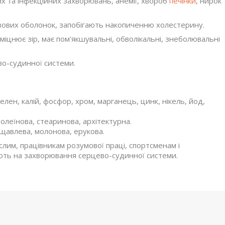
их та інфекційних захворювань, анемії, хвороб
печінки
, нирок
ових оболонок, запобігають накопиченню холестерину.
іцнює зір, має пом'якшувальні, обволікальні, знеболювальні
о-судинної системи.
 селен, калій, фосфор, хром, марганець, цинк, нікель, йод,
 олеїнова, стеаринова, архітектурна.
 щавлева, молонова, ерукова.
слим, працівникам розумової праці, спортсменам і
ають на захворювання серцево-судинної системи.