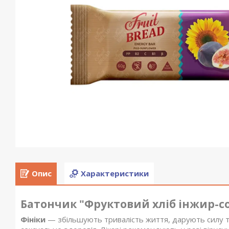
Опис
Характеристики
Батончик "Фруктовий хліб інжир-со
Фініки
— збільшують тривалість життя, дарують силу т