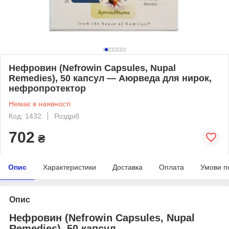
Нефровин (Nefrowin Capsules, Nupal
Remedies), 50 капсул — Аюрведа для нирок,
нефропротектор
Немає в наявності
Код: 1432
Роздріб
702
₴
Опис
Характеристики
Доставка
Оплата
Умови п
Опис
Нефровин (Nefrowin Capsules, Nupal
Remedies), 50 капсул