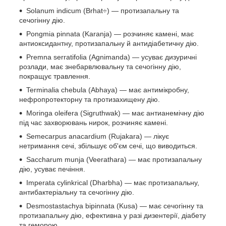
Solanum indicum (Brhat÷) — протизапальну та
сечогінну дію.
Pongmia pinnata (Karanja) — розчиняє камені, має
антиоксидантну, протизапальну й антидіабетичну дію.
Premna serratifolia (Agnimanda) — усуває дизуричні
розлади, має знебарвлювальну та сечогінну дію,
покращує травлення.
Terminalia chebula (Abhaya) — має антимікробну,
нефропротекторну та протизахищену дію.
Moringa oleifera (Sigruthwak) — має антианемічну дію
під час захворювань нирок, розчиняє камені.
Semecarpus anacardium (Rujakara) — лікує
нетримання сечі, збільшує об'єм сечі, що виводиться.
Saccharum munja (Veerathara) — має протизапальну
дію, усуває печіння.
Imperata cylinkrical (Dharbha) — має протизапальну,
антибактеріальну та сечогінну дію.
Desmostastachya bipinnata (Kusa) — має сечогінну та
протизапальну дію, ефективна у разі дизентерії, діабету
та геморою.