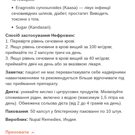
Eragrostis cynosuroides (Kaasa) — лікує інфекції
сечовивідних шляхів, діабет, простатит. Виводить
токсини з тіла.
Sugar (Kandasari).
Спосіб застосування Нефровин:
1. Перевірте рівень сечовини крові.
2. Якщо рівень сечовини в крові вищий за 100 мг/довг,
приймайте по 2 капсули тричі на день.
3. Якщо рівень сечовини в крові вищий за 40 мг/довг,
приймайте двічі на день або за вказівкою лікаря.
Заметка:
пацієнт не має перевантажувати себе надмірними
навантаженнями та рекомендується більше відпочивати під
час приймання препарату.
Диета:
уникайте кислих і цитрусових продуктів. Мінімізуйте
споживання рідин, включно з водою (максимум 1,5 літра на
день). Обмежена сольова дієта (від 2 до 4 грамів на день).
Паковання
: 50 капсул у блістерному пакованні по 10 штук.
Виробник:
Nupal Remedies, Индия.
Приховати