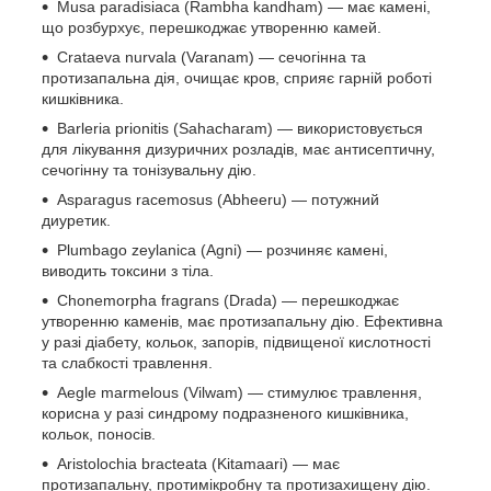
Musa paradisiaca (Rambha kandham) — має камені,
що розбурхує, перешкоджає утворенню камей.
Crataeva nurvala (Varanam) — сечогінна та
протизапальна дія, очищає кров, сприяє гарній роботі
кишківника.
Barleria prionitis (Sahacharam) — використовується
для лікування дизуричних розладів, має антисептичну,
сечогінну та тонізувальну дію.
Asparagus racemosus (Abheeru) — потужний
диуретик.
Plumbago zeylanica (Agni) — розчиняє камені,
виводить токсини з тіла.
Chonemorpha fragrans (Drada) — перешкоджає
утворенню каменів, має протизапальну дію. Ефективна
у разі діабету, кольок, запорів, підвищеної кислотності
та слабкості травлення.
Aegle marmelous (Vilwam) — стимулює травлення,
корисна у разі синдрому подразненого кишківника,
кольок, поносів.
Aristolochia bracteata (Kitamaari) — має
протизапальну, протимікробну та протизахищену дію.