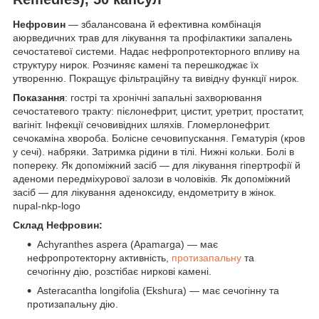
Нефровин
— збалансована й ефективна комбінація
аюрведичних трав для лікування та профілактики запалень
сечостатевої системи. Надає нефропротекторного впливу на
структуру нирок. Розчиняє камені та перешкоджає їх
утворенню. Покращує фільтраційну та вивідну функції нирок.
Показання
: гострі та хронічні запальні захворювання
сечостатевого тракту: пієлонефрит, цистит, уретрит, простатит,
вагініт. Інфекції сечовивідних шляхів. Гломерлонефрит.
сечокаміна хвороба. Болісне сечовипускання. Гематурія (кров
у сечі). набряки. Затримка рідини в тілі. Нижні кольки. Болі в
попереку. Як допоміжний засіб — для лікування гіпертрофії й
аденоми передміхурової залози в чоловіків. Як допоміжний
засіб — для лікування аденоксиду, ендометриту в жінок.
nupal-nkp-logo
Склад Нефровин:
Achyranthes aspera (Apamarga) — має
нефропротекторну активність,
протизапальну
та
сечогінну дію, розстібає ниркові камені.
Asteracantha longifolia (Ekshura) — має сечогінну та
протизапальну дію.