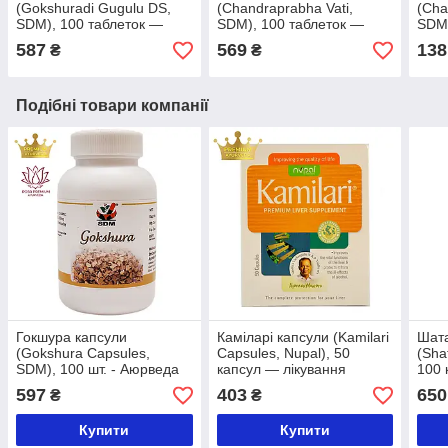
(Gokshuradi Gugulu DS,
(Chandraprabha Vati,
(Cha
SDM), 100 таблеток —
SDM), 100 таблеток —
SDM)
Аюрведа преміум'якості
Аюрведа преміум'якості,
Аюрв
587
569
138
₴
₴
100 табл.
Подібні товари компанії
Гокшура капсули
Каміларі капсули (Kamilari
Шата
(Gokshura Capsules,
Capsules, Nupal), 50
(Sha
SDM), 100 шт. - Аюрведа
капсул — лікування
100 
преміум класу
печінки, натур.
Аюрв
597
403
650
₴
₴
гепатопротектор і
репр
антиоксидант
Купити
Купити