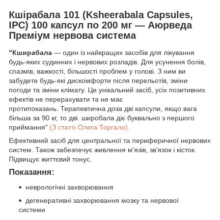
Кшірабала 101 (Ksheerabala Capsules,
IPC) 100 капсул по 200 мг — Аюрведа
Преміум нервова система
"Кширабала
— один із найкращих засобів для лікування
будь-яких судинних і нервових розладів. Для усунення болів,
спазмів, важкості, більшості проблем у голові. З ним ви
забудете будь-які дискомфорти після перельотів, зміни
погоди та зміни клімату. Це унікальний засіб, усіх позитивних
ефектів не перерахувати та не має
протипоказань. Терапевтична доза дві капсули, якщо вага
більша за 90 кг, то дві. широбала діє буквально з першого
приймання"
(З статті Олега Торгало).
Ефективний засіб для центральної та периферичної нервових
систем. Також забезпечує живлення м'язів, зв'язок і кісток.
Підвищує життєвий тонус.
Показання:
неврологічні захворювання
дегенеративні захворювання мозку та нервової
системи