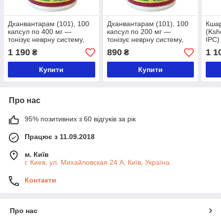
Дханвантарам (101), 100
Дханвантарам (101), 100
Кша
капсул по 400 мг —
капсул по 200 мг —
(Ksh
тонізує неврну систему,
тонізує неврну систему,
IPC)
ПМС, кістково-м'язова
ПМС, кістково-м'язова
— то
1 190
890
1 1
₴
₴
система
система
сис
Купити
Купити
Про нас
95% позитивних з 60 відгуків за рік
Працює з 11.09.2018
м. Київ
г. Киев, ул. Михайловская 24 А, Київ, Україна
Контакти
Про нас