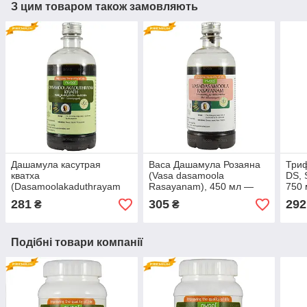
З цим товаром також замовляють
Дашамула касутрая
Васа Дашамула Розаяна
Триф
кватха
(Vasa dasamoola
DS, 
(Dasamoolakaduthrayam
Rasayanam), 450 мл —
750 
kwath, Nupal Remedies),
зміцнення органів
реч
281
305
292
₴
₴
450 мл — Аюрведа
дихання
преміум'якості
Подібні товари компанії