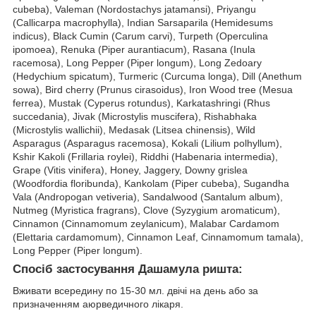
cubeba), Valeman (Nordostachys jatamansi), Priyangu
(Callicarpa macrophylla), Indian Sarsaparila (Hemidesums
indicus), Black Cumin (Carum carvi), Turpeth (Operculina
ipomoea), Renuka (Piper aurantiacum), Rasana (Inula
racemosa), Long Pepper (Piper longum), Long Zedoary
(Hedychium spicatum), Turmeric (Curcuma longa), Dill (Anethum
sowa), Bird cherry (Prunus cirasoidus), Iron Wood tree (Mesua
ferrea), Mustak (Cyperus rotundus), Karkatashringi (Rhus
succedania), Jivak (Microstylis muscifera), Rishabhaka
(Microstylis wallichii), Medasak (Litsea chinensis), Wild
Asparagus (Asparagus racemosa), Kokali (Lilium polhyllum),
Kshir Kakoli (Frillaria roylei), Riddhi (Habenaria intermedia),
Grape (Vitis vinifera), Honey, Jaggery, Downy grislea
(Woodfordia floribunda), Kankolam (Piper cubeba), Sugandha
Vala (Andropogan vetiveria), Sandalwood (Santalum album),
Nutmeg (Myristica fragrans), Clove (Syzygium aromaticum),
Cinnamon (Cinnamomum zeylanicum), Malabar Cardamom
(Elettaria cardamomum), Cinnamon Leaf, Cinnamomum tamala),
Long Pepper (Piper longum).
Спосіб застосування Дашамула ришта:
Вживати всередину по 15-30 мл. двічі на день або за
призначенням аюрведичного лікаря.