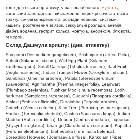
тонік для всього організму, у разі ослабленого
імунітету
,
загальний занепад сил, виснаження, інфекції сечостатевого
тракту, сечові конкременти, розлади нервової системи,
кашель, розтягнення зв'язок, сексуальні розлади, анемія,
діабет, водянка, гастрит, кольки, жовтуха, анорексія, блювота,
геморой.
Склад Дашмула аришту: (див. етикетку)
Shalpami (Desmodium gangeticum), Prishniparni (Ureria Picta),
Brihati (Solanum indicum), Wild Egg Plant (Solanum
xanthocarpum), Small Caltrops (Tribulus terrestris), Bael Fruit
(Aegle marmelos), Indian Trumpet Flower (Oroxylum indicum),
Gambhari (Gmelina arborea), Patala (Stereosperumum
suaveolans), Agnimantha (Premna integerifolia), Leadwart
(Plumbago zeylanica), Pushkar Mool (Inula recemosa), Lodh
bark tree (Symplocos racemosa), Guduchi (Tinospora cordifolia),
Amlaki (Emblica officinalis), Duralabha (Fagonia arabica),
Catechu (Acacia catechu), Kino Tree (Pterocarpus marsupium),
Haritaki (Terminalia chebula), Costus (Saussurea lappa), Indian
Maddar (Rubia cordifolia), Deodar (Cedrus deodara), Liquorice
(Glycyrrhiza glabra), Bharngi (Clerodendron serratum), Kapittha
(Feronia elephantum), Bibheetaka (Terminalia belerica),
Spreading Hogweed (Boerhaavia diffusa), Kankolam (Piper