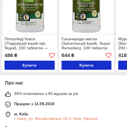
Піппаліяді Ковта
Сахачаради кватах
Мур
(Thippalyadi kwath tab,
(Sahacharadi kwath, Nupal
(Mur
Nupal), 100 таблеток —
Remedies), 100 таблеток
200
Аюрведа преміум'якості
— Аюрведа преміум'якості
прем
486
644
418
₴
₴
Купити
Купити
Про нас
95% позитивних з 60 відгуків за рік
Працює з 11.09.2018
м. Київ
г. Киев, ул. Михайловская 24 А, Київ, Україна