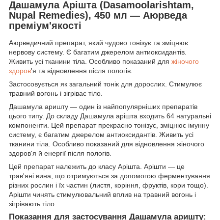
Дашамула Арішта (Dasamoolarishtam,
Nupal Remedies), 450 мл — Аюрведа
преміум'якості
Аюрведичний препарат, який чудово тонізує та зміцнює
нервову систему. Є багатим джерелом антиоксидантів.
Живить усі тканини тіла. Особливо показаний для
жіночого
здоров
'я та відновлення після пологів.
Застосовується як загальний тонік для дорослих. Стимулює
травний вогонь і зігріває тіло.
Дашамула аришту — один із найпопулярніших препаратів
цього типу. До складу Дашамула арішта входить 64 натуральні
компоненти. Цей препарат прекрасно тонізує, зміцнює імунну
систему, є багатим джерелом антиоксидантів. Живить усі
тканини тіла. Особливо показаний для відновлення жіночого
здоров'я й енергії після пологів.
Цей препарат належить до класу Арішта. Арішти — це
трав'яні вина, що отримуються за допомогою ферментування
різних рослин і їх частин (листя, коріння, фруктів, кори тощо).
Арішти чинять стимулювальний вплив на травний вогонь і
зігрівають тіло.
Показання для застосування Дашамула аришту: