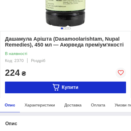
Дашамула Арішта (Dasamoolarishtam, Nupal
Remedies), 450 мл — Аюрведа преміум'якості
В наявності
Код: 2370
Роздріб
224
₴
Купити
Опис
Характеристики
Доставка
Оплата
Умови п
Опис