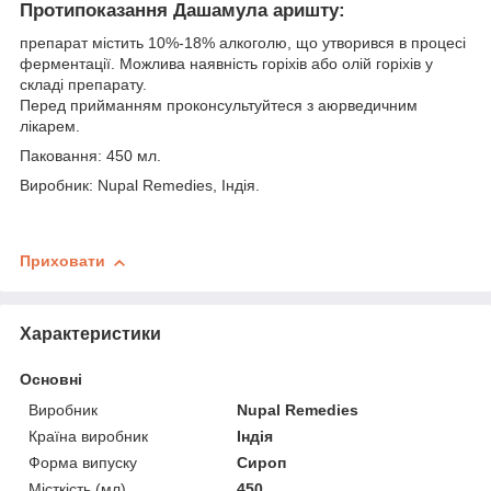
Протипоказання Дашамула аришту:
препарат містить 10%-18% алкоголю, що утворився в процесі
ферментації. Можлива наявність горіхів або олій горіхів у
складі препарату.
Перед прийманням проконсультуйтеся з аюрведичним
лікарем.
Паковання: 450 мл.
Виробник: Nupal Remedies, Індія.
Приховати
Характеристики
Основні
Виробник
Nupal Remedies
Країна виробник
Індія
Форма випуску
Сироп
Місткість (мл)
450