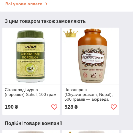
Всі умови оплати
З цим товаром також замовляють
Сітопаладі чурна
Чаванпраш
(порошок) Sahul, 100 грам
(Chyavanprasam, Nupal),
500 грамів — аюрведа
для зміцнення імунітету та
190
528
₴
₴
комплексного
оздоровлення
Подібні товари компанії