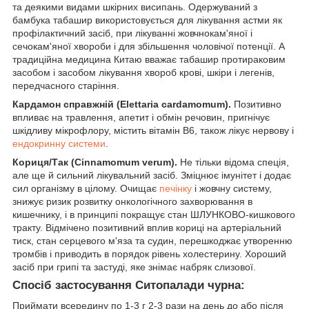
та деякими видами шкірних висипань. Одержуваний з
бамбука табашир використовується для лікування астми як
профілактичний засіб, при лікуванні жовчнокам'яної і
сечокам'яної хвороби і для збільшення чоловічої потенції. А
традиційна медицина Китаю вважає табашир протираковим
засобом і засобом лікування хвороб крові, шкіри і легенів,
передчасного старіння.
Кардамон справжній (Elettaria cardamomum).
Позитивно
впливає на травлення, апетит і обмін речовин, пригнічує
шкідливу мікрофлору, містить вітамін В6, також лікує нервову і
ендокринну системи
.
Кориця/Так (Cinnamomum verum).
Не тільки відома спеція,
але ще й сильний лікувальний засіб. Зміцнює імунітет і додає
сил організму в цілому. Очищає
печінку
і жовчну систему,
знижує ризик розвитку онкологічного захворювання в
кишечнику, і в принципі покращує стан ШЛУНКОВО-кишкового
тракту. Відмічено позитивний вплив кориці на артеріальний
тиск, стан серцевого м'яза та судин, перешкоджає утворенню
тромбів і приводить в порядок рівень холестерину. Хороший
засіб при грипі та застуді, яке знімає набряк слизової.
Спосіб застосування Ситопалади чурна:
Приймати всередину по 1-3 г 2-3 рази на день до або після