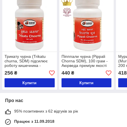
Трикату чурна (Trikatu
Піпппали чурна (Pippali
Мур
churna, SDM) підсилює
Chorna SDM), 100 грам -
(Mur
роботу кишечника -
Aюрведа преміум якості
200
Аюрведа преміум якості,
прем
256
440
418
₴
₴
100 грам
Купити
Купити
Про нас
95% позитивних з 62 відгуків за рік
Працює з 11.09.2018