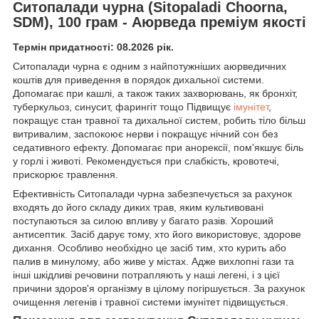
Ситопалади чурна (Sitopaladi Choorna,
SDM), 100 грам - Аюрведа преміум якості
Термін придатності: 08.2026 рік.
Ситопалади чурна є одним з найпотужніших аюрведичних
коштів для приведення в порядок дихальної системи.
Допомагає при кашлі, а також таких захворювань, як бронхіт,
туберкульоз, синусит, фарингіт тощо Підвищує
імунітет
,
покращує стан травної та дихальної систем, робить тіло більш
витривалим, заспокоює нерви і покращує нічний сон без
седативного ефекту. Допомагає при анорексії, пом'якшує біль
у горлі і животі. Рекомендується при слабкість, кровотечі,
прискорює травлення.
Ефективність Ситопалади чурна забезпечується за рахунок
входять до його складу диких трав, яким культивовані
поступаються за силою впливу у багато разів. Хороший
антисептик. Засіб дарує тому, хто його використовує, здорове
дихання. Особливо необхідно це засіб тим, хто курить або
палив в минулому, або живе у містах. Адже вихлопні гази та
інші шкідливі речовини потрапляють у наші легені, і з цієї
причини здоров'я організму в цілому погіршується. За рахунок
очищення легенів і травної системи імунітет підвищується.