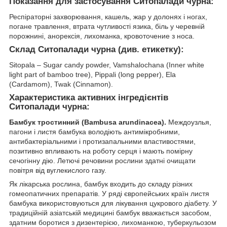
Показання для застосування Ситопалади чурна:
Респіраторні захворювання, кашель, жар у долонях і ногах,
погане травлення, втрата чутливості язика, біль у черевній
порожнині, анорексія, лихоманка, кровоточение з носа.
Склад Ситопалади чурна (див. етикетку):
Sitopala – Sugar candy powder, Vamshalochana (Inner white
light part of bamboo tree), Pippali (long pepper), Ela
(Cardamom), Twak (Cinnamon).
Характеристика активних інгредієнтів
Ситопалади чурна:
Бамбук тростинний (Bambusa arundinacea).
Междоузлья,
пагони і листя бамбука володіють антимікробними,
антибактеріальними і протизапальними властивостями,
позитивно впливають на роботу серця і мають помірну
сечогінну дію. Летючі речовини рослини здатні очищати
повітря від вуглекислого газу.
Як лікарська рослина, бамбук входить до складу різних
гомеопатичних препаратів. У ряді європейських країн листя
бамбука використовуються для лікування цукрового діабету. У
традиційній азіатській медицині бамбук вважається засобом,
здатним боротися з дизентерією, лихоманкою, туберкульозом