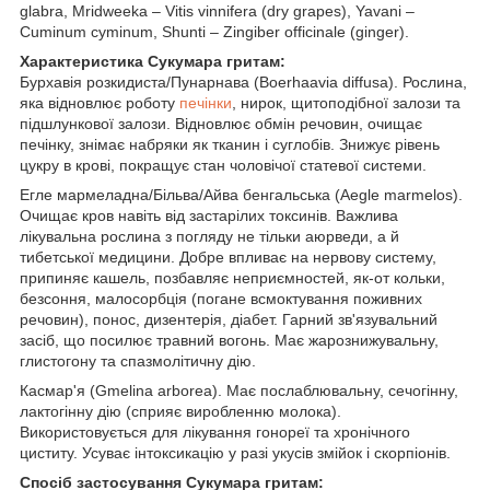
glabra, Mridweeka – Vitis vinnifera (dry grapes), Yavani –
Cuminum cyminum, Shunti – Zingiber officinale (ginger).
Характеристика Сукумара гритам:
Бурхавія розкидиста/Пунарнава (Boerhaavia diffusa). Рослина,
яка відновлює роботу
печінки
, нирок, щитоподібної залози та
підшлункової залози. Відновлює обмін речовин, очищає
печінку, знімає набряки як тканин і суглобів. Знижує рівень
цукру в крові, покращує стан чоловічої статевої системи.
Егле мармеладна/Більва/Айва бенгальська (Aegle marmelos).
Очищає кров навіть від застарілих токсинів. Важлива
лікувальна рослина з погляду не тільки аюрведи, а й
тибетської медицини. Добре впливає на нервову систему,
припиняє кашель, позбавляє неприємностей, як-от кольки,
безсоння, малосорбція (погане всмоктування поживних
речовин), понос, дизентерія, діабет. Гарний зв'язувальний
засіб, що посилює травний вогонь. Має жарознижувальну,
глистогону та спазмолітичну дію.
Касмар'я (Gmelina arborea). Має послаблювальну, сечогінну,
лактогінну дію (сприяє виробленню молока).
Використовується для лікування гонореї та хронічного
циститу. Усуває інтоксикацію у разі укусів змійок і скорпіонів.
Спосіб застосування Сукумара гритам: