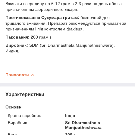
Вживати всередину по 6-12 грамів 2-3 рази на день або за
призначенням аюрведичного лікаря.
Протипоказання Сукумара гритам:
безпечний для
тривалого вживання. Препарат рекомендується приймати за
призначенням і під контролем фахівця.
Паковання: 2
00 грамів
Виробник:
SDM (Sri Dharmasthala Manjunatheshwara),
Индия.
Приховати
Характеристики
Основні
Країна виробник
Індія
Виробник
Sri Dharmasthala
Manjuatheshwara
Вага
200 г