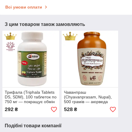
Всі умови оплати
З цим товаром також замовляють
Трифала (Triphala Tablets
Чаванпраш
DS, SDM), 100 таблеток по
(Chyavanprasam, Nupal),
750 мг — покращує обмін
500 грамів — аюрведа
речовин
для зміцнення імунітету та
292
528
₴
₴
комплексного
оздоровлення
Подібні товари компанії