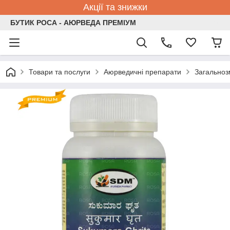
Акції та знижки
БУТИК РОСА - АЮРВЕДА ПРЕМІУМ
Товари та послуги
Аюрведичні препарати
Загальноз