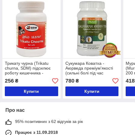
Трикату чурна (Trikatu
Сукумара Коватха -
Мур
churna, SDM) підсилює
Аюрведа преміум'якості
(Mur
роботу кишечника -
(сильні болі під час
200
Аюрведа преміум якості,
менструації), 100 таблеток
прем
256
780
418
₴
₴
100 грам
Купити
Купити
Про нас
95% позитивних з 62 відгуків за рік
Працює з 11.09.2018