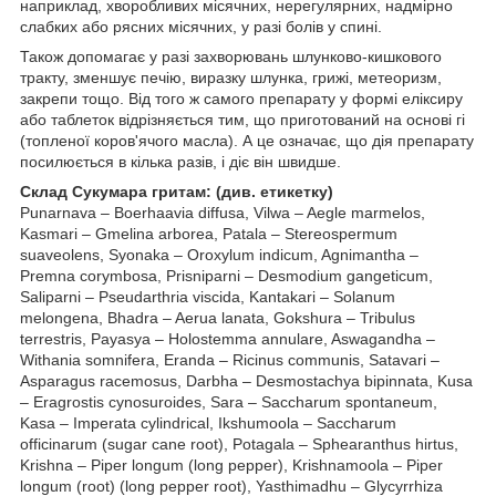
наприклад, хворобливих місячних, нерегулярних, надмірно
слабких або рясних місячних, у разі болів у спині.
Також допомагає у разі захворювань шлунково-кишкового
тракту, зменшує печію, виразку шлунка, грижі, метеоризм,
закрепи тощо. Від того ж самого препарату у формі еліксиру
або таблеток відрізняється тим, що приготований на основі гі
(топленої коров'ячого масла). А це означає, що дія препарату
посилюється в кілька разів, і діє він швидше.
Склад Сукумара гритам: (див. етикетку)
Punarnava – Boerhaavia diffusa, Vilwa – Aegle marmelos,
Kasmari – Gmelina arborea, Patala – Stereospermum
suaveolens, Syonaka – Oroxylum indicum, Agnimantha –
Premna corymbosa, Prisniparni – Desmodium gangeticum,
Saliparni – Pseudarthria viscida, Kantakari – Solanum
melongena, Bhadra – Aerua lanata, Gokshura – Tribulus
terrestris, Payasya – Holostemma annulare, Aswagandha –
Withania somnifera, Eranda – Ricinus communis, Satavari –
Asparagus racemosus, Darbha – Desmostachya bipinnata, Kusa
– Eragrostis cynosuroides, Sara – Saccharum spontaneum,
Kasa – Imperata cylindrical, Ikshumoola – Saccharum
officinarum (sugar cane root), Potagala – Sphearanthus hirtus,
Krishna – Piper longum (long pepper), Krishnamoola – Piper
longum (root) (long pepper root), Yasthimadhu – Glycyrrhiza