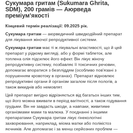
Сукумара гритам (Sukumara Ghrita,
SDM), 200 грамів — Аюрведа
преміум'якості
Кінцевий термін реалізації: 09.2025 рік.
Сукумара гритам
— аюрведичний швидкодійний препарат
для лікування жіночої репродуктивної системи.
Сукумара гритам
має ті ж лікувальні властивості, що й цей
препарат у рідкому вигляді, або у формі таблеток, але
топлена олія підсилює його ефект. Він лікує жіночу
репродуктивну систему, позбавляє її токсичних речовин,
допомагає впоратися з безпліддям (особливо пов'язані з
порушенням кровотоку в органах). Препарат відновлює
репродуктивні органи й організм загалом після пологів, а
також викиднів або немовлят.
Цей препарат вигідно відрізняється від багатьох інших тим,
що його можна вживати в період вагітності, а також годування
грудьми. Він не завдасть шкоди, а навпаки, живитиме
організмами мами та малюка. У поєднанні з іншими
препаратами Сукумара гритам лікує гінекологічні
захворювання, наприклад, міома матки або полікістоз
яєчників. Але допомагає і за менш серйозних проблем —