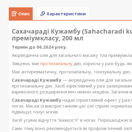
Опис
Характеристики
Сахачараді Кужамбу (Sahacharadi k
преміумкласу, 200 мл
Термін до 06.2024 року.
Аюрведична олія для загального масажу тіла преміумкла
Зміцнює, має
протизапальну
дію, корисна у разі будь-я
Має антиревматичну, протизапальну, тонізувальну дію,
Сахачараді Кужамбу
— аюрведична олія для загально
протизапальну дію. Засіб ефективний у разі захворюванн
варикозного розширення вен нижніх кінцівок. Загалом 
Сахачараді Кужамбу
надає сприятливий ефект у разі 
ногах. Масаж із використанням цієї олії сприяє нормаліз
підвищує тонус м'язів.
Засіб усуває відчуття "важкості" в ногах. Перешкоджає 
Саме тому воно рекомендується як профілактичний засіб