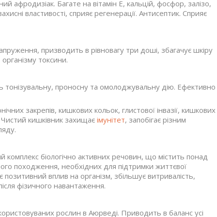
ний афродизіак. Багате на вітамін Е, кальцій, фосфор, залізо,
захисні властивості, сприяє регенерації. Антисептик. Сприяє
 напруження, призводить в рівновагу три доші, збагачує шкіру
з організму токсини.
ть тонізувальну, проносну та омолоджувальну дію. Ефективно
ічних закрепів, кишкових кольок, глистової інвазії, кишкових
. Чистий кишківник захищає
імунітет
, запобігає різним
ляду.
 комплекс біологічно активних речовин, що містить понад
ьного походження, необхідних для підтримки життєвої
є позитивний вплив на організм, збільшує витривалість,
після фізичного навантаження.
користовуваних рослин в Аюрведі. Приводить в баланс усі