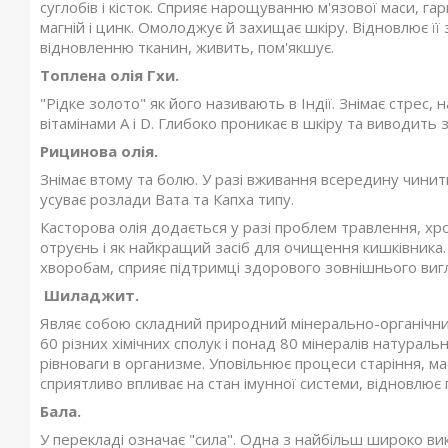
суглобів і кісток. Сприяє нарощуванню м'язової маси, гар
магній і цинк. Омолоджує й захищає шкіру. Відновлює її 
відновленню тканин, живить, пом'якшує.
Топлена олія Гхи.
"Рідке золото" як його називають в Індії. Знімає стрес,
вітамінами А і D. Глибоко проникає в шкіру та виводить 
Рицинова олія.
Знімає втому та болю. У разі вживання всередину чини
усуває розлади Вата та Капха типу.
Касторова олія додається у разі проблем травлення, хрон
отруєнь і як найкращий засіб для очищення кишківника
хворобам, сприяє підтримці здорового зовнішнього виг
Шиладжит.
Являє собою складний природний мінерально-органічний
60 різних хімічних сполук і понад 80 мінералів натурал
рівноваги в организме. Уповільнює процеси старіння, ма
сприятливо впливає на стан імунної системи, відновлює 
Бала.
У перекладі означає "сила". Одна з найбільш широко ви