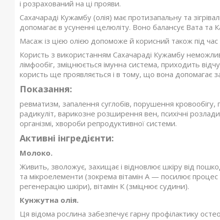
і розрахований на ці прояви.
Сахачараді Кужамбу (олія) має протизапальну та зігріва
допомагає в усуненні целюліту. Воно балансує Вата та К
Масаж із цією олією допоможе й корисний також під час в
Користь з використанням Сахачараді Кужамбу неможливо
лімфообіг, зміцнюється імунна система, приходить відч
користь ще проявляється і в тому, що вона допомагає з
Показання:
ревматизм, запалення суглобів, порушення кровообігу, п
радикуліт, варикозне розширення вен, психічні розлади
організмі, хвороби репродуктивної системи.
Активні інгредієнти:
Молоко.
Живить, зволожує, захищає і відновлює шкіру від пошкод
та мікроелементи (зокрема вітамін А — посилює процес с
регенерацію шкіри), вітамін К (зміцнює судини).
Кунжутна олія.
Ця відома рослина забезпечує гарну профілактику остео