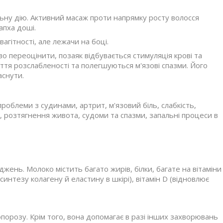
льну дію. Активний масаж проти напрямку росту волосся
апха доші.
агітності, але лежачи на боці.
 переоцінити, позаяк відбувається стимуляція крові та
уття розслабленості та полегшуються м'язові спазми. Його
аснути.
роблеми з судинами, артрит, м'язовий біль, слабкість,
, розтягнення живота, судоми та спазми, запальні процеси в
жень. Молоко містить багато жирів, білки, багате на вітаміни
интезу колагену й еластину в шкірі), вітамін D (відновлює
порозу. Крім того, вона допомагає в разі інших захворювань