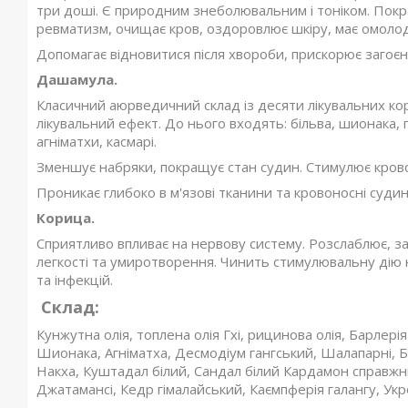
три доші. Є природним знеболювальним і тоніком. Покращ
ревматизм, очищає кров, оздоровлює шкіру, має омоло
Допомагає відновитися після хвороби, прискорює загоєнн
Дашамула.
Класичний аюрведичний склад із десяти лікувальних ко
лікувальний ефект. До нього входять: більва, шионака, 
агніматхи, касмарі.
Зменшує набряки, покращує стан судин. Стимулює кровоо
Проникає глибоко в м'язові тканини та кровоносні суди
Корица.
Сприятливо впливає на нервову систему. Розслаблює, зас
легкості та умиротворення. Чинить стимулювальну дію н
та інфекцій.
Склад:
Кунжутна олія, топлена олія Гхі, рицинова олія, Барлер
Шионака, Агніматха, Десмодіум гангський, Шалапарні, Б
Накха, Куштадал білий, Сандал білий Кардамон справжній
Джатамансі, Кедр гімалайський, Каємпферія галангу, Ук