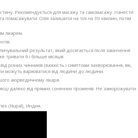
частину. Рекомендується для масажу та самомасажу. Нанести
 та помасажувати. Олія залишити на тілі на 30 хвилин, потім
м лікарем.
нтів.
ичувальний результат, який досягається після закінчення
же тривати 6 і більше місяців.
від різних чинників (важкість і симптоми захворювання, вік,
ати можуть варіюватися від людини до людини.
шого аюрведичному лікаря.
ісці далеко від прямих сонячних променів. Не заморожувати.
es (Nupal), Индия.