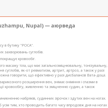
uzhampu, Nupal)
— аюрведа
су в бутику "РОСА".
ких захворювань суглобів.
 покращує кровообіг.
го масажу тіла, що має загальнозміцнювальну, тонізувальну,
я суглобів, як-от ревматизм, артрит, артроз, а також у разі
можна говорити, що ефективно у разі дисбалансів Вата-доші.
варикозного розширення вен, знімає оніміння і спазми в
ації кровообігу, живленню та зміцненню судин, а також
виникненню набряків, судинних зірочок і здутих вен на ногах.
 усім тим, хто проводить багато часу впродовж дня на ногах