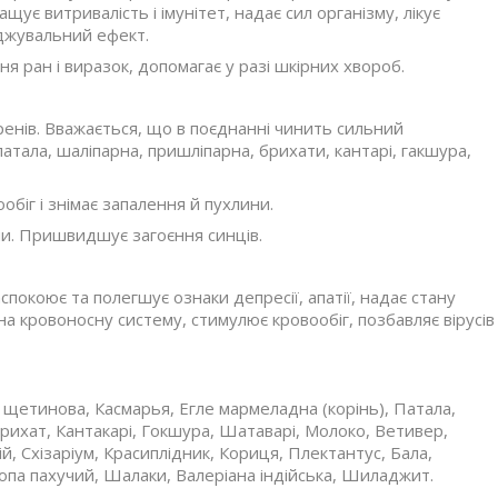
ує витривалість і імунітет, надає сил організму, лікує
джувальний ефект.
я ран і виразок, допомагає у разі шкірних хвороб.
ренів. Вважається, що в поєднанні чинить сильний
патала, шаліпарна, пришліпарна, брихати, кантарі, гакшура,
біг і знімає запалення й пухлини.
ни. Пришвидшує загоєння синців.
покоює та полегшує ознаки депресії, апатії, надає стану
а кровоносну систему, стимулює кровообіг, позбавляє вірусів
ія щетинова, Касмарья, Егле мармеладна (корінь), Патала,
рихат, Кантакарі, Гокшура, Шатаварі, Молоко, Ветивер,
, Схізаріум, Красиплідник, Кориця, Плектантус, Бала,
ропа пахучий, Шалаки, Валеріана індійська, Шиладжит.