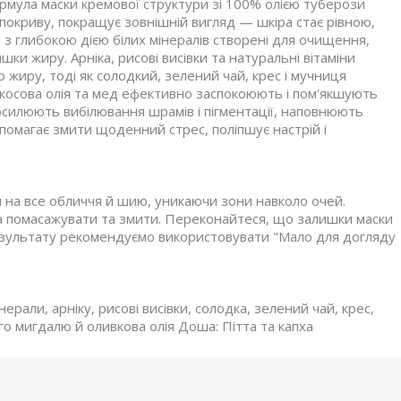
мула маски кремової структури зі 100% олією туберози
покриву, покращує зовнішній вигляд — шкіра стає рівною,
 з глибокою дією білих мінералів створені для очищення,
ки жиру. Арніка, рисові висівки та натуральні вітаміни
жиру, тоді як солодкий, зелений чай, крес і мучниця
косова олія та мед ефективно заспокоюють і пом'якшують
посилюють вибілювання шрамів і пігментації, наповнюють
омагає змити щоденний стрес, поліпшує настрій і
на все обличчя й шию, уникаючи зони навколо очей.
а помасажувати та змити. Переконайтеся, що залишки маски
езультату рекомендуємо використовувати "Мало для догляду
нерали, арніку, рисові висівки, солодка, зелений чай, крес,
го мигдалю й оливкова олія Доша: Пітта та капха