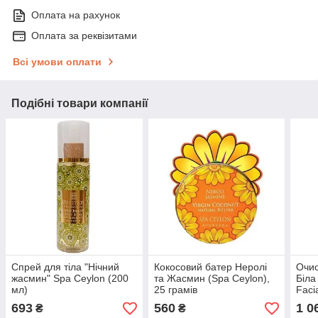
Оплата на рахунок
Оплата за реквізитами
Всі умови оплати
Подібні товари компанії
Спрей для тіла "Нічний
Кокосовий батер Неролі
Очис
жасмин" Spa Ceylon (200
та Жасмин (Spa Ceylon),
Біла
мл)
25 грамів
Faci
Ceyl
693
560
1 0
₴
₴