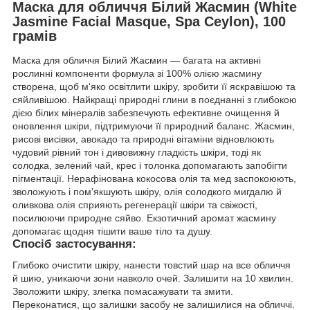
Маска для обличчя Білий Жасмин (White
Jasmine Facial Masque, Spa Ceylon), 100
грамів
Маска для обличчя Білий Жасмин — багата на активні
рослинні компоненти формула зі 100% олією жасмину
створена, щоб м'яко освітлити шкіру, зробити її яскравішою та
сяйливішою. Найкращі природні глини в поєднанні з глибокою
дією білих мінералів забезпечують ефективне очищення й
оновлення шкіри, підтримуючи її природний баланс. Жасмин,
рисові висівки, авокадо та природні вітаміни відновлюють
чудовий рівний тон і дивовижну гладкість шкіри, тоді як
солодка, зелений чай, крес і толонка допомагають запобігти
пігментації. Нерафінована кокосова олія та мед заспокоюють,
зволожують і пом'якшують шкіру, олія солодкого мигдалю й
оливкова олія сприяють регенерації шкіри та свіжості,
посилюючи природне сяйво. Екзотичний аромат жасмину
допомагає щодня тішити ваше тіло та душу.
Спосіб застосування:
Глибоко очистити шкіру, нанести товстий шар на все обличчя
й шию, уникаючи зони навколо очей. Залишити на 10 хвилин.
Зволожити шкіру, злегка помасажувати та змити.
Переконатися, що залишки засобу не залишилися на обличчі.