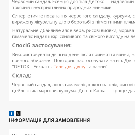
Червоний сандал. Есенція для тіла Детокс — надлегкий
токсинів і несприятливих природних чинників.
Синергетичне поєднання червоного сандалу, куркуми, с
виражену лікувальну дію в боротьбі з пігментними плям
Натуральне дбайливе алое вера, рисові висівки, морква
гамамеліс надає шкірі сяйливого та свіжого вигляду на в
Спосіб застосування:
Використовувати двічі на день після прийняття ванни, 
повного вбирання. Повторно застосовувати на ніч. Дл
"DETOX - Евкаліпт.
Гель для душу
та ванни".
Склад:
Червоний сандал, алое, гамамеліс, кокосова олія, рисові 
цейлонська маргози, куркума. Доша: Капха — краще для
ІНФОРМАЦІЯ ДЛЯ ЗАМОВЛЕННЯ