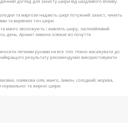
 денний догляд для захисту шкіри від шкідливого впливу
олодки та маргози надають шкірі потужний захист, чинить
ами та вирівнює тон шкіри.
 та манго зволожують і живлять шкіру, заспокійливий
есь день. Аромат лимона освіжає всі почуття.
наносити легкими рухами на все тіло. Ніжно масажувати до
я найкращого результату рекомендуємо використовувати
висівки, оливкова олія, манго, лимон, солодкий, морква,
 нормальної та жирної шкіри.