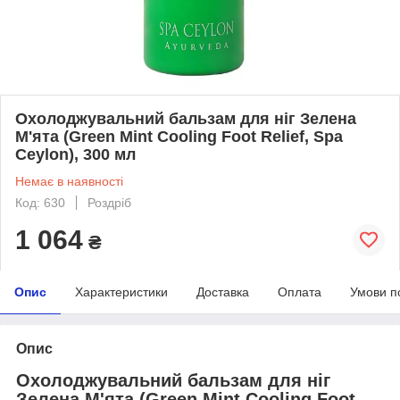
Охолоджувальний бальзам для ніг Зелена
М'ята (Green Mint Cooling Foot Relief, Spa
Ceylon), 300 мл
Немає в наявності
Код: 630
Роздріб
1 064
₴
Опис
Характеристики
Доставка
Оплата
Умови п
Опис
Охолоджувальний бальзам для ніг
Зелена М'ята (Green Mint Cooling Foot