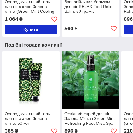
Охолоджувальний гель
Заспокійливий бальзам
Осві
для ніг з алое Зелена
для ніг RELAX Foot Relief
Зеле
м'ята (Green Mint Cooling
Balm, 50 грамів
Refr
Aloe Leg Gel, Spa Ceylon),
Ceyl
1 064
896
₴
250 мл
560
₴
Купити
Подібні товари компанії
Охолоджувальний гель
Освіжний спрей для ніг
Охол
для ніг з алое Зелена
Зелена М'ята (Green Mint
для 
м'ята, 50 мл
Refreshing Foot Mist, Spa
(Gre
Ceylon), 100 мл
Scru
385
896
210
₴
₴
грам