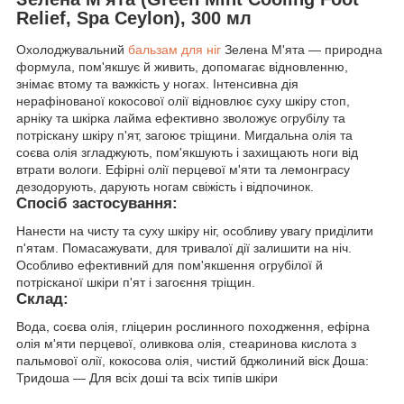
Relief, Spa Ceylon), 300 мл
Охолоджувальний
бальзам для ніг
Зелена М'ята — природна
формула, пом'якшує й живить, допомагає відновленню,
знімає втому та важкість у ногах. Інтенсивна дія
нерафінованої кокосової олії відновлює суху шкіру стоп,
арніку та шкірка лайма ефективно зволожує огрубілу та
потріскану шкіру п'ят, загоює тріщини. Мигдальна олія та
соєва олія згладжують, пом'якшують і захищають ноги від
втрати вологи. Ефірні олії перцевої м'яти та лемонграсу
дезодорують, дарують ногам свіжість і відпочинок.
Спосіб застосування:
Нанести на чисту та суху шкіру ніг, особливу увагу приділити
п'ятам. Помасажувати, для тривалої дії залишити на ніч.
Особливо ефективний для пом'якшення огрубілої й
потрісканої шкіри п'ят і загоєння тріщин.
Склад:
Вода, соєва олія, гліцерин рослинного походження, ефірна
олія м'яти перцевої, оливкова олія, стеаринова кислота з
пальмової олії, кокосова олія, чистий бджолиний віск Доша:
Тридоша — Для всіх доші та всіх типів шкіри