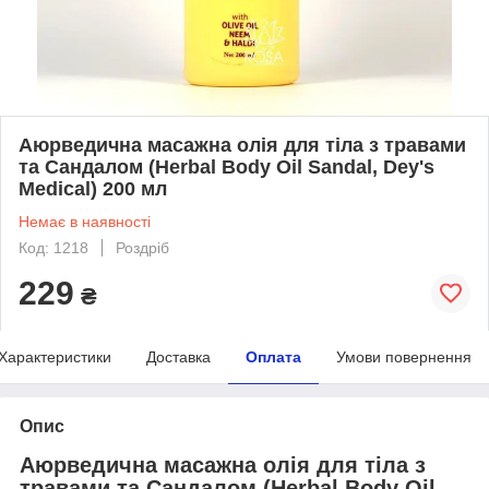
Аюрведична масажна олія для тіла з травами
та Сандалом (Herbal Body Oil Sandal, Dey's
Medical) 200 мл
Немає в наявності
Код: 1218
Роздріб
229
₴
Характеристики
Доставка
Оплата
Умови повернення
Опис
Аюрведична масажна олія для тіла з
травами та Сандалом (Herbal Body Oil