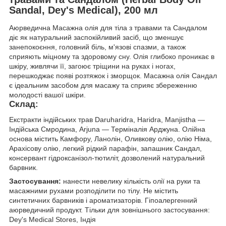
Sandal, Dey's Medical), 200 мл
Аюрведична Масажна олія для тіла з травами та Сандалом
діє як натуральний заспокійливий засіб, що зменшує
занепокоєння, головний біль, м'язові спазми, а також
сприяють міцному та здоровому сну. Олія глибоко проникає в
шкіру, живлячи її, загоює тріщини на руках і ногах,
перешкоджає появі розтяжок і зморщок. Масажна олія Сандал
є ідеальним засобом для масажу та сприяє збереженню
молодості вашої шкіри.
Склад:
Екстракти індійських трав Daruharidra, Haridra, Manjistha —
Індійська Смродина, Arjuna — Терміналія Арджуна. Олійна
основа містить Камфору, Ланолін, Оливкову олію, олію Німа,
Арахісову олію, легкий рідкий парафін, запашник Сандал,
консервант гідроксанізол-тютиліт, дозволений натуральний
барвник.
Застосування:
нанести невелику кількість олії на руки та
масажними рухами розподілити по тілу. Не містить
синтетичних барвників і ароматизаторів. Гіпоалергенний
аюрведичний продукт. Тільки для зовнішнього застосування:
Dey's Medical Stores, Індія