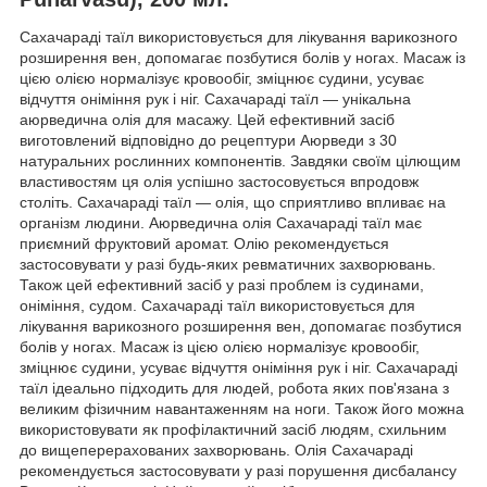
Сахачараді таїл використовується для лікування варикозного
розширення вен, допомагає позбутися болів у ногах. Масаж із
цією олією нормалізує кровообіг, зміцнює судини, усуває
відчуття оніміння рук і ніг. Сахачараді таїл — унікальна
аюрведична олія для масажу. Цей ефективний засіб
виготовлений відповідно до рецептури Аюрведи з 30
натуральних рослинних компонентів. Завдяки своїм цілющим
властивостям ця олія успішно застосовується впродовж
століть. Сахачараді таїл — олія, що сприятливо впливає на
організм людини. Аюрведична олія Сахачараді таїл має
приємний фруктовий аромат. Олію рекомендується
застосовувати у разі будь-яких ревматичних захворювань.
Також цей ефективний засіб у разі проблем із судинами,
оніміння, судом. Сахачараді таїл використовується для
лікування варикозного розширення вен, допомагає позбутися
болів у ногах. Масаж із цією олією нормалізує кровообіг,
зміцнює судини, усуває відчуття оніміння рук і ніг. Сахачараді
таїл ідеально підходить для людей, робота яких пов'язана з
великим фізичним навантаженням на ноги. Також його можна
використовувати як профілактичний засіб людям, схильним
до вищеперерахованих захворювань. Олія Сахачараді
рекомендується застосовувати у разі порушення дисбалансу