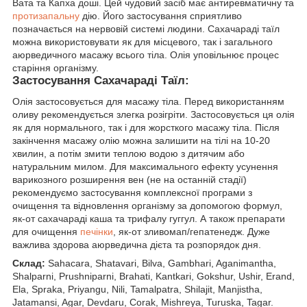
Вата та Капха доші. Цей чудовий засіб має антиревматичну та
протизапальну
дію. Його застосування сприятливо
позначається на нервовій системі людини. Сахачараді таїл
можна використовувати як для місцевого, так і загального
аюрведичного масажу всього тіла. Олія уповільнює процес
старіння організму.
Застосування Сахачараді Таїл:
Олія застосовується для масажу тіла. Перед використанням
оливу рекомендується злегка розігріти. Застосовується ця олія
як для нормального, так і для жорсткого масажу тіла. Після
закінчення масажу олію можна залишити на тілі на 10-20
хвилин, а потім змити теплою водою з дитячим або
натуральним милом. Для максимального ефекту усунення
варикозного розширення вен (не на останній стадії)
рекомендуємо застосування комплексної програми з
очищення та відновлення організму за допомогою формул,
як-от сахачараді каша та трифалу гуггул. А також препарати
для очищення
печінки
, як-от зливомап/гепатенедж. Дуже
важлива здорова аюрведична дієта та розпорядок дня.
Склад:
Sahacara, Shatavari, Bilva, Gambhari, Aganimantha,
Shalparni, Prushniparni, Brahati, Kantkari, Gokshur, Ushir, Erand,
Ela, Spraka, Priyangu, Nili, Tamalpatra, Shilajit, Manjistha,
Jatamansi, Agar, Devdaru, Corak, Mishreya, Turuska, Tagar.