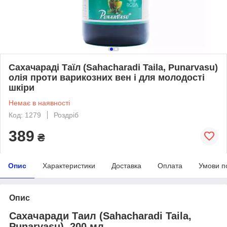
Сахачараді Таїл (Sahacharadi Taila, Punarvasu)
олія проти варикозних вен і для молодості
шкіри
Немає в наявності
Код: 1279
Роздріб
389
₴
Опис
Характеристики
Доставка
Оплата
Умови п
Опис
Сахачаради Таил (Sahacharadi Taila,
Punarvasu), 200 мл.