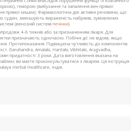
п'ячування стінки внаслідок порушення функції їх клапанного
упоркою), геморою (вибухання та запалення вен прямої
я прямої кишки). Фармакологічна дія: активні речовини, що
них судин, зменшують вираженість набряків, зумовлених
истемі (венозній системі
печінки
).
 впродовж 4-6 тижнів або за призначенням лікаря. Для
етки призначають одночасно. Побічні дії: не відомі, якщо
ння. Протипоказання: Підвищена чутливість до компонентів
ст. Daruharidra, Amalaki, Haritaki, Vibhitaki, Aragvadha,
рмін придатності: 3 роки. Дата виготовлення вказана на
йлекс ви маєте проконсультуватися з лікарем. Ця інструкція
aya Herbal Healthcare, Індія.