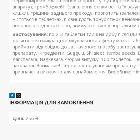
нерівномірним збільшенням їх просвіту з утворенням ви
апарату), тромбофлебіт (запалення стінки вен із їх зак
кишки), тріщини заднього проходу, прокотить (запаленн
містяться в таблетках, підвищують тонус стінок веноз
венозною недостатністю, знижують тиск у портальній с
Застосування:
по 2-3 таблетки тричі на добу після їди
досягнення найкращого лікувального ефекту мазь і табл
приймати відповідно до зазначеного способу застосува
препарату. Інгредієнти: Guggulu, Shilaieet, Nimba seeds, Ек
Kanchanara, Nagkesara. Форма випуску: 100 таблеток. Те
пакованні. Внимание! Перед застосуванням препарату Па
призначена виключно для ознайомлення. Виробник: Himal
ІНФОРМАЦІЯ ДЛЯ ЗАМОВЛЕННЯ
Ціна:
256 ₴