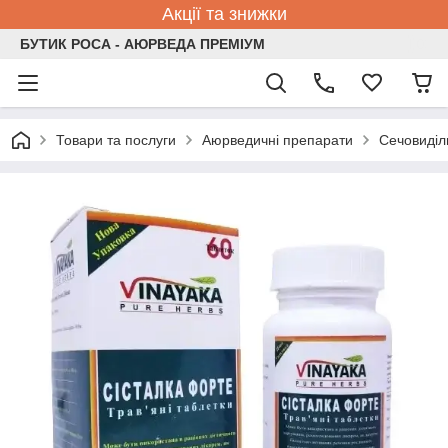
Акції та знижки
БУТИК РОСА - АЮРВЕДА ПРЕМІУМ
Товари та послуги
Аюрведичні препарати
Сечовиділ