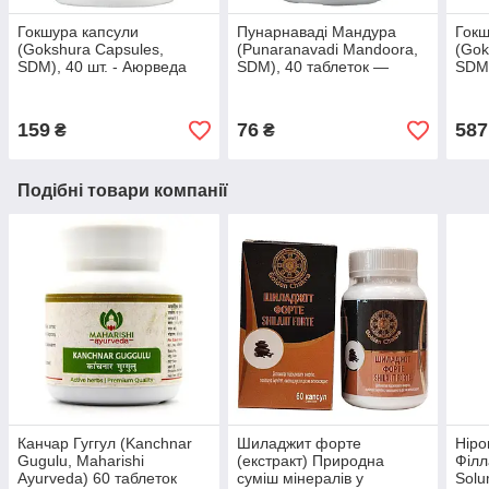
Гокшура капсули
Пунарнаваді Мандура
Гокш
(Gokshura Capsules,
(Punaranavadi Mandoora,
(Gok
SDM), 40 шт. - Аюрведа
SDM), 40 таблеток —
SDM)
преміумкласу
Аюрведа преміум'якості
Аюрв
159
76
587
₴
₴
Подібні товари компанії
Канчар Гуггул (Kanchnar
Шиладжит форте
Ніро
Gugulu, Maharishi
(екстракт) Природна
Філла
Ayurveda) 60 таблеток
суміш мінералів у
Solu