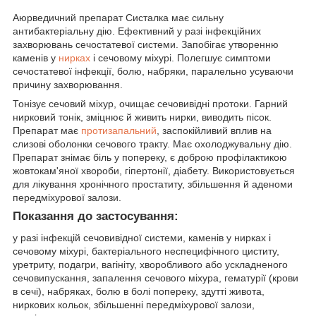
Аюрведичний препарат Систалка має сильну
антибактеріальну дію. Ефективний у разі інфекційних
захворювань сечостатевої системи. Запобігає утворенню
каменів у
нирках
і сечовому міхурі. Полегшує симптоми
сечостатевої інфекції, болю, набряки, паралельно усуваючи
причину захворювання.
Тонізує сечовий міхур, очищає сечовивідні протоки. Гарний
нирковий тонік, зміцнює й живить нирки, виводить пісок.
Препарат має
протизапальний
, заспокійливий вплив на
слизові оболонки сечового тракту. Має охолоджувальну дію.
Препарат знімає біль у попереку, є доброю профілактикою
жовтокам'яної хвороби, гіпертонії, діабету. Використовується
для лікування хронічного простатиту, збільшення й аденоми
передміхурової залози.
Показання до застосування:
у разі інфекцій сечовивідної системи, каменів у нирках і
сечовому міхурі, бактеріального неспецифічного циститу,
уретриту, подагри, вагініту, хворобливого або ускладненого
сечовипускання, запалення сечового міхура, гематурії (крови
в сечі), набряках, болю в болі попереку, здутті живота,
ниркових кольок, збільшенні передміхурової залози,