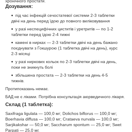
хронічного простати.
Дозування:
під час інфекцій сечостатевої системи 2-3 таблетки
двічі на день перед їдою до повного виліковування
у разі неспецифічних циститів і уретритів — по 1-2
таблетки перед їдою 2-4 тижні
камені в нирках — 2-3 таблетки двічі на день бажано
поєднувати з Гокшурою (1 таблетка двічі на день), курс
2-3 місяці
у разі ниркових кольок по 2-3 таблетки двічі на день,
поки не зникнуть болі
збільшена простата — 2-3 таблетки на день 4-5
тижнів.
Протипоказань немає.
БАД не є ліками. Потрібна консультація аюрведичного лікаря.
Склад (1 таблетка):
Saxifraga ligulata — 100,0 мг; Dolichos biflorus — 100,0 мг;
Boerhavia diffusa — 100,0 мг; Crataeva nurvala — 100,0 мг;
Sarjikakshar — 50,0 мг; Saccharum spontum — 25,0 мг; Swet
Parpati — 25,0 мг.