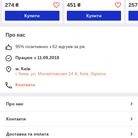
комплексі з
гепа
274
451
257
₴
₴
аюрведичними травами
табл
Golden Chakra, 60 т.
Купити
Купити
Про нас
95% позитивних з 62 відгуків за рік
Працює з 11.09.2018
м. Київ
г. Киев, ул. Михайловская 24 А, Київ, Україна
Контакти
Про нас
Контакти
Доставка та оплата