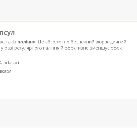
апсул
аслідків
паління
. Це абсолютно безпечний аюрведичний
у разі регулярного паління й ефективно зменшує ефект
andasari.
лікаря