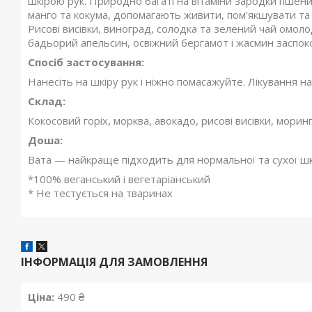
шкірою рук. Природно багаті на вітаміни зародки пшениц
манго та кокума, допомагають живити, пом'якшувати та р
Рисові висівки, виноград, солодка та зелений чай омоло
бадьорий апельсин, освіжний бергамот і жасмин заспо
Спосіб застосування:
Нанесіть на шкіру рук і ніжно помасажуйте. Лікування н
Склад:
Кокосовий горіх, морква, авокадо, рисові висівки, моринг
Доша:
Вата — найкраще підходить для нормальної та сухої шк
*100% веганський і вегетаріанський
* Не тестується на тваринах
ІНФОРМАЦІЯ ДЛЯ ЗАМОВЛЕННЯ
Ціна:
490 ₴