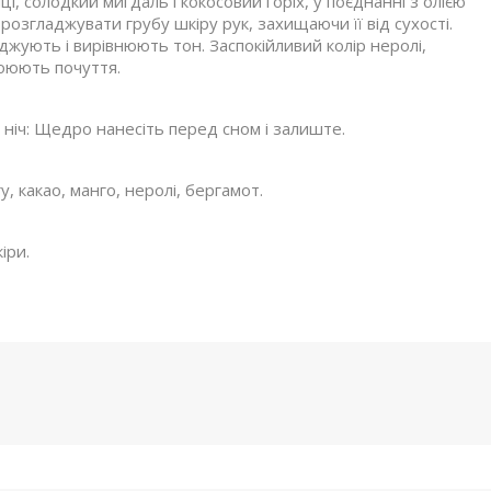
і, солодкий мигдаль і кокосовий горіх, у поєднанні з олією
озгладжувати грубу шкіру рук, захищаючи її від сухості.
джують і вирівнюють тон. Заспокійливий колір неролі,
коюють почуття.
а ніч: Щедро нанесіть перед сном і залиште.
у, какао, манго, неролі, бергамот.
іри.