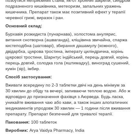
позбутися неприємних станів, як-от хронічні закрепи, синдром
подразненого кишківника, метеоризм, запальних уражень
кишечника. Препарат також має позитивний ефект у терапії
черевної грижі, виразок і ран.
Основний склад:
Бурхавія розкидиста (пунарнава), холостома анулярис,
витання снотворна (ашваганда), кліщівина звичайна, спаржа
кистеподібна (шатоварі), збирання дашамулу (кожного),
двідарбха, цукрова тростина, імперату циліндрична, корінь
цукрової тростини, Шарнтус індійський, перець довгий, корінь
перець довгий, солодка гола (яштимадху), виноград сушений,
кумін (зір), імбир.
Спосіб застосування:
Вживати всередину по 2-3 таблетки двічі на день мінімум за
30 хвилин до обіду та вечері, запиваючи теплою водою. Або ж
відповідно до призначення фахівця з Аюрведа. Будь ласка,
уникайте вживання чаю або кави, а також інших алопатичних
медикаментів упродовж 30 хвилин — 1 години після вживання
препарату. Препарат безпечний для тривалої терапії.
Паковання:
100 таблеток
Виробник:
Arya Vaidya Pharmacy, India