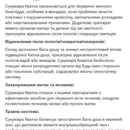
Сукумара Кватха призначається для лікування жіночого
безпліддя, особливо в випадках, коли проблеми зачаття
пов'язані з порушеннями кровотоку, вагінальними розладами
або невстановленими причинами. Додатково препарат
живить організм матері та дитини під час вагітності,
прискорює відновлення після пологів і покращує лактацію.
Відновлення після пологів/генератив/синхронів:
Склад заспокоює Вата дошу та знижує несприятливий вплив
підвищеної Капха-доші, прискорює відновлення після
пологів,варій або викиднів. Сукумара Коватха безболісно
очищає жіночі репродуктивні органи від будь-яких сторонніх
або токсичних субстанцій, оздоровлює жіночу сечостатеву
систему.
Захворювання матки та яєчників:
Сукумара Кватха спільно з іншими препаратами є
ефективним засобом для лікування кісти яєчників, синдром
полікістозних яєчників, міоми або пухлин матки.
Травна система:
Сукумара Кватха балансує загострення Вата-доші в черевній
зоні, що допомагає знизити внутрішньобрюшний тиск і