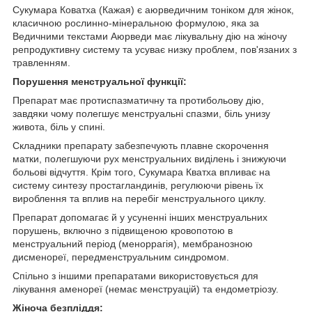
Сукумара Коватха (Кажая) є аюрведичним тоніком для жінок,
класичною рослинно-мінеральною формулою, яка за
Ведичними текстами Аюрведи має лікувальну дію на жіночу
репродуктивну систему та усуває низку проблем, пов'язаних з
травленням.
Порушення менструальної функції:
Препарат має протиспазматичну та протибольову дію,
завдяки чому полегшує менструальні спазми, біль унизу
живота, біль у спині.
Складники препарату забезпечують плавне скорочення
матки, полегшуючи рух менструальних виділень і знижуючи
больові відчуття. Крім того, Сукумара Кватха впливає на
систему синтезу простагландинів, регулюючи рівень їх
вироблення та вплив на перебіг менструального циклу.
Препарат допомагає й у усуненні інших менструальних
порушень, включно з підвищеною кровопотою в
менструальний період (меноррагія), мембранозною
дисменореї, передменструальним синдромом.
Спільно з іншими препаратами використовується для
лікування аменореї (немає менструацій) та ендометріозу.
Жіноча безпліддя: