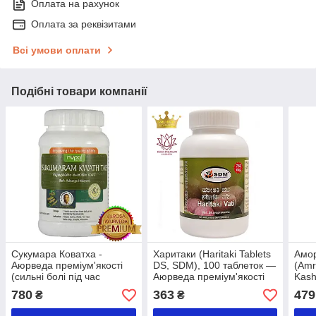
Оплата на рахунок
Оплата за реквізитами
Всі умови оплати
Подібні товари компанії
Сукумара Коватха -
Харитаки (Haritaki Tablets
Амор
Аюрведа преміум'якості
DS, SDM), 100 таблеток —
(Amr
(сильні болі під час
Аюрведа преміум'якості
Kash
менструації), 100 таблеток
табл
780
363
479
₴
₴