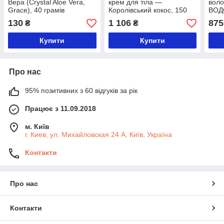
Вера (Crystal Aloe Vera,
крем для тіла —
вол
Grace), 40 грамів
Королівський кокос, 150
ВОД
грам
130
1 106
875
₴
₴
Купити
Купити
Про нас
95% позитивних з 60 відгуків за рік
Працює з 11.09.2018
м. Київ
г. Киев, ул. Михайловская 24 А, Київ, Україна
Контакти
Про нас
Контакти