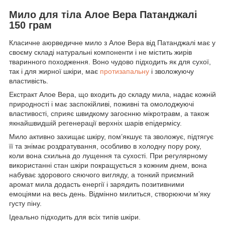
Мило для тіла Алое Вера Патанджалі
150 грам
Класичне аюрведичне мило з Алое Вера від Патанджалі має у
своєму складі натуральні компоненти і не містить жирів
тваринного походження. Воно чудово підходить як для сухої,
так і для жирної шкіри, має
протизапальну
і зволожуючу
властивість.
Екстракт Алое Вера, що входить до складу мила, надає кожній
природності і має заспокійливі, поживні та омолоджуючі
властивості, сприяє швидкому загоєнню мікротравм, а також
якнайшвидшій регенерації верхніх шарів епідермісу.
Мило активно захищає шкіру, пом’якшує та зволожує, підтягує
її та знімає роздратування, особливо в холодну пору року,
коли вона схильна до лущення та сухості. При регулярному
використанні стан шкіри покращується з кожним днем, вона
набуває здорового сяючого вигляду, а тонкий приємний
аромат мила додасть енергії і зарядить позитивними
емоціями на весь день. Відмінно милиться, створюючи м’яку
густу піну.
Ідеально підходить для всіх типів шкіри.