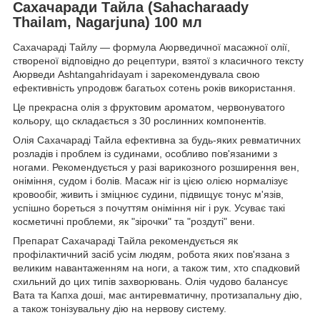
Сахачаради Тайла (Sahacharaady
Thailam, Nagarjuna) 100 мл
Сахачараді Тайлу — формула Аюрведичної масажної олії,
створеної відповідно до рецептури, взятої з класичного тексту
Аюрведи Ashtangahridayam і зарекомендувала свою
ефективність упродовж багатьох сотень років використання.
Це прекрасна олія з фруктовим ароматом, червонуватого
кольору, що складається з 30 рослинних компонентів.
Олія Сахачараді Тайла ефективна за будь-яких ревматичних
розладів і проблем із судинами, особливо пов'язаними з
ногами. Рекомендується у разі варикозного розширення вен,
оніміння, судом і болів. Масаж ніг із цією олією нормалізує
кровообіг, живить і зміцнює судини, підвищує тонус м'язів,
успішно бореться з почуттям оніміння ніг і рук. Усуває такі
косметичні проблеми, як "зірочки" та "роздуті" вени.
Препарат Сахачараді Тайла рекомендується як
профілактичний засіб усім людям, робота яких пов'язана з
великим навантаженням на ноги, а також тим, хто спадковий
схильний до цих типів захворювань. Олія чудово балансує
Вата та Капха доші, має антиревматичну, протизапальну дію,
а також тонізувальну дію на нервову систему.