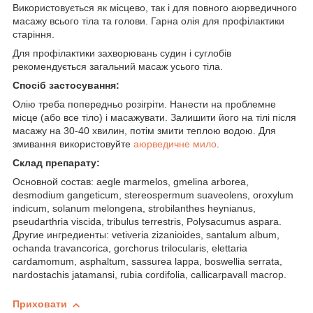
Використовується як місцево, так і для повного аюрведичного
масажу всього тіла та голови. Гарна олія для профілактики
старіння.
Для профілактики захворювань судин і суглобів
рекомендується загальний масаж усього тіла.
Спосіб застосування:
Олію треба попередньо розігріти. Нанести на проблемне
місце (або все тіло) і масажувати. Залишити його на тілі після
масажу на 30-40 хвилин, потім змити теплою водою. Для
змивання використовуйте
аюрведичне мило
.
Склад препарату:
Основной состав: aegle marmelos, gmelina arborea,
desmodium gangeticum, stereospermum suaveolens, oroxylum
indicum, solanum melongena, strobilanthes heynianus,
pseudarthria viscida, tribulus terrestris, Polysacumus aspara.
Другие ингредиенты: vetiveria zizanioides, santalum album,
ochanda travancorica, gorchorus trilocularis, elettaria
cardamomum, asphaltum, sassurea lappa, boswellia serrata,
nardostachis jatamansi, rubia cordifolia, callicarpavall macrop.
Приховати