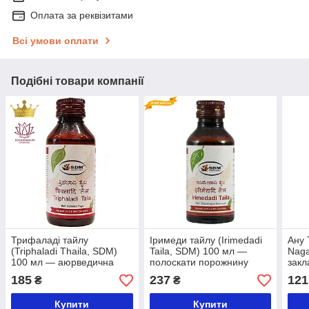
Оплата за реквізитами
Всі умови оплати
Подібні товари компанії
Трифаладі тайлу
Іримеди тайлу (Irimedadi
Ану 
(Triphaladi Thaila, SDM)
Taila, SDM) 100 мл —
Naga
100 мл — аюрведична
полоскати порожнину
закл
олія для масажу
рота
185
237
121
₴
₴
Купити
Купити