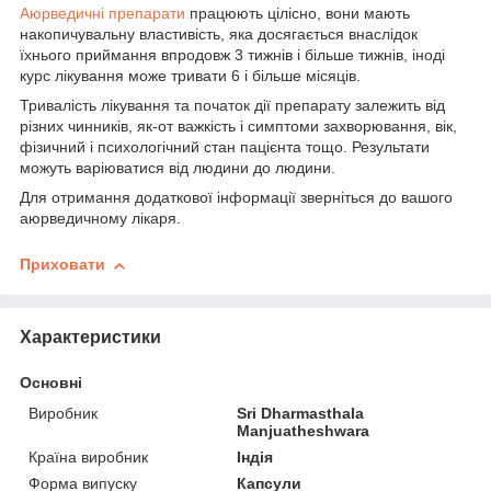
Аюрведичні препарати
працюють цілісно, вони мають
накопичувальну властивість, яка досягається внаслідок
їхнього приймання впродовж 3 тижнів і більше тижнів, іноді
курс лікування може тривати 6 і більше місяців.
Тривалість лікування та початок дії препарату залежить від
різних чинників, як-от важкість і симптоми захворювання, вік,
фізичний і психологічний стан пацієнта тощо. Результати
можуть варіюватися від людини до людини.
Для отримання додаткової інформації зверніться до вашого
аюрведичному лікаря.
Приховати
Характеристики
Основні
Виробник
Sri Dharmasthala
Manjuatheshwara
Країна виробник
Індія
Форма випуску
Капсули