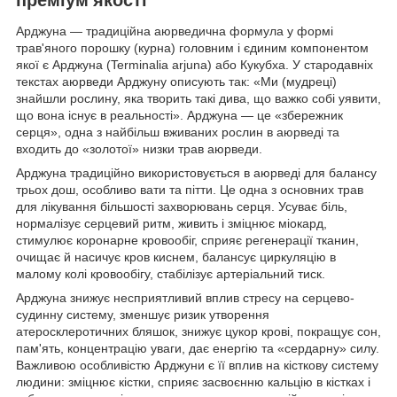
Арджуна — традиційна аюрведична формула у формі
трав'яного порошку (курна) головним і єдиним компонентом
якої є Арджуна (Terminalia arjuna) або Кукубха. У стародавніх
текстах аюрведи Арджуну описують так: «Ми (мудреці)
знайшли рослину, яка творить такі дива, що важко собі уявити,
що вона існує в реальності». Арджуна — це «збережник
серця», одна з найбільш вживаних рослин в аюрведі та
входить до «золотої» низки трав аюрведи.
Арджуна традиційно використовується в аюрведі для балансу
трьох дош, особливо вати та пітти. Це одна з основних трав
для лікування більшості захворювань серця. Усуває біль,
нормалізує серцевий ритм, живить і зміцнює міокард,
стимулює коронарне кровообіг, сприяє регенерації тканин,
очищає й насичує кров киснем, балансує циркуляцію в
малому колі кровообігу, стабілізує артеріальний тиск.
Арджуна знижує несприятливий вплив стресу на серцево-
судинну систему, зменшує ризик утворення
атеросклеротичних бляшок, знижує цукор крові, покращує сон,
пам'ять, концентрацію уваги, дає енергію та «сердарну» силу.
Важливою особливістю Арджуни є її вплив на кісткову систему
людини: зміцнює кістки, сприяє засвоєнню кальцію в кістках і