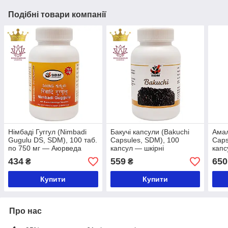
Подібні товари компанії
Німбаді Гуггул (Nimbadi
Бакучі капсули (Bakuchi
Амал
Gugulu DS, SDM), 100 таб.
Capsules, SDM), 100
Caps
по 750 мг — Аюрведа
капсул — шкірні
кап
Преміум'якості
проблеми, Преміум
прем
434
559
650
₴
₴
Аюрведа
Купити
Купити
Про нас