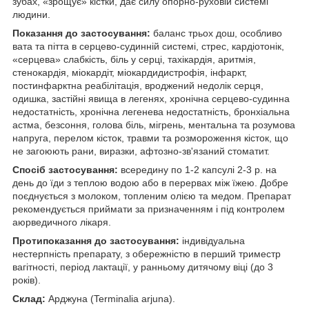
зубах, «зрощує» кістки, дає силу опорно-руховій системі
людини.
Показання до застосування:
баланс трьох дош, особливо
вата та пітта в серцево-судинній системі, стрес, кардіотонік,
«серцева» слабкість, біль у серці, тахікардія, аритмія,
стенокардія, міокардіт, міокардидистрофія, інфаркт,
постинфарктна реабілітація, вроджений недолік серця,
одишка, застійні явища в легенях, хронічна серцево-судинна
недостатність, хронічна легенева недостатність, бронхіальна
астма, безсоння, голова біль, мігрень, ментальна та розумова
напруга, перелом кісток, травми та розмороження кісток, що
не загоюють рани, виразки, афтозно-зв'язаний стоматит.
Спосіб застосування:
всередину по 1-2 капсулі 2-3 р. на
день до їди з теплою водою або в перервах між їжею. Добре
поєднується з молоком, топленим олією та медом. Препарат
рекомендується приймати за призначенням і під контролем
аюрведичного лікаря.
Протипоказання до застосування:
індивідуальна
нестерпність препарату, з обережністю в перший триместр
вагітності, період лактації, у ранньому дитячому віці (до 3
років).
Склад:
Арджуна (Terminalia arjuna).