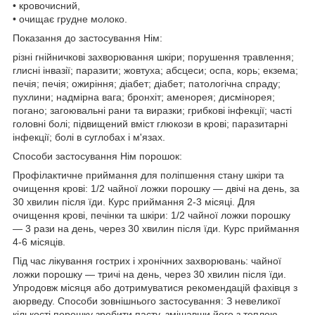
• кровочисний,
• очищає грудне молоко.
Показання до застосування Нім:
різні гнійничкові захворювання шкіри; порушення травлення;
глисні інвазії; паразити; жовтуха; абсцеси; оспа, корь; екзема;
печія; печія; ожиріння; діабет; діабет; патологічна спраду;
пухлини; надмірна вага; бронхіт; аменорея; дисмінорея;
погано; загоювальні рани та виразки; грибкові інфекції; часті
головні болі; підвищений вміст глюкози в крові; паразитарні
інфекції; болі в суглобах і м'язах.
Способи застосування Нім порошок:
Профілактичне приймання для поліпшення стану шкіри та
очищення крові: 1/2 чайної ложки порошку — двічі на день, за
30 хвилин після їди. Курс приймання 2-3 місяці. Для
очищення крові, печінки та шкіри: 1/2 чайної ложки порошку
— 3 рази на день, через 30 хвилин після їди. Курс приймання
4-6 місяців.
Під час лікування гострих і хронічних захворювань: чайної
ложки порошку — тричі на день, через 30 хвилин після їди.
Упродовж місяця або дотримуватися рекомендацій фахівця з
аюрведу. Способи зовнішнього застосування: З невеликої
кількості порошку зробити пасту, змішавши його з теплою