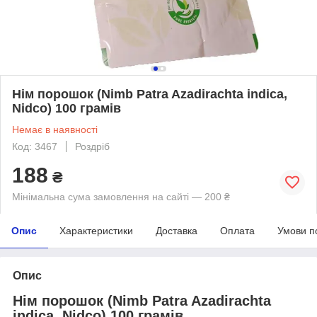
Нім порошок (Nimb Patra Azadirachta indica,
Nidco) 100 грамів
Немає в наявності
Код: 3467
Роздріб
188
₴
Мінімальна сума замовлення на сайті — 200 ₴
Опис
Характеристики
Доставка
Оплата
Умови п
Опис
Нім порошок (Nimb Patra Azadirachta
indica, Nidco) 100 грамів