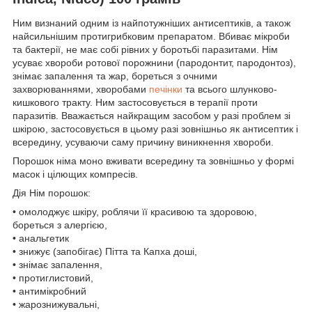
Ним визнаний одним із найпотужніших антисептиків, а також
найсильнішим протигрибковим препаратом. Вбиває мікроби
та бактерії, не має собі рівних у боротьбі паразитами. Нім
усуває хвороби ротової порожнини (пародонтит, пародонтоз),
знімає запалення та жар, бореться з очними
захворюваннями, хворобами
печінки
та всього шлунково-
кишкового тракту. Ним застосовується в терапії проти
паразитів. Вважається найкращим засобом у разі проблем зі
шкірою, застосовується в цьому разі зовнішньо як антисептик і
всередину, усуваючи саму причину виникнення хвороби.
Порошок німа моно вживати всередину та зовнішньо у формі
масок і цілющих компресів.
Дія Нім порошок:
• омолоджує шкіру, роблячи її красивою та здоровою,
бореться з алергією,
• анальгетик
• знижує (запобігає) Пітта та Капха доші,
• знімає запалення,
• протиглистовий,
• антимікробний
• жарознижувальні,