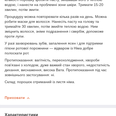
водою, і нанести на проблемні зони шкіри. Тримати 15-20
хвилин, потім змити.
Процедуру можна повторювати кілька разів на день. Можна
робити маски для волосся. Нанесіть пасту на голову та
тримайте 30 хвилин, потім змийте теплою водою. Ним
зміцнить волосся, зніме подразнення і свербіж, допоможе
проти лупи.
У разі захворювань зубів, запалення ясен і для підтримки
гігієни ротової порожнини — відваром із Німа добре
полоскати рот.
Протипоказання: вагітність, переохолодження, хвороби
пов'язані з холодом, дуже важкий стан хворого, недостатність
дихання, виснаження, висока Вата. Протипоказання під час
зовнішнього застосування: ні.
Склад: порошок отриманий із листя німа.
Приховати
Характеристики