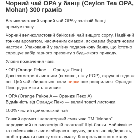
Чорний чай OPA у банці (Ceylon Tea OPA,
Mohan) 300 грамів
Великолистовий чорний чай OPA у залізній банці
преміумкласу.
Чорний великолистовий байховий чай вищого сорту. Надійний
тонким ароматом, насиченим смаком, яскравим бурштиновим
настоєм. Упакований у залізну подарункову банку, що істотно
спрощує вибір гарного презенту з будь-якого приводу.
Уловні позначення чаїв:
• OP (Orange Pekoe — Орандж Пеко)
Довгі загострені листочки (велише, ніж у FOP), скручені вздовж
осі. Цей чай збирається, коли
нирки
вже розкрилися. Орандж
Пеко рідко містить «типси».
• OPA (Orange Pekoe A — Орандж Пеко A)
Відмінність від Орандж Пеко — великі товсті листочки.
100% чистий цейлонський чай
Тонкий аромат і неповторний смак чаю ТМ "Mohan"
народжений на високогірній плантації Шрі-Ланки. Найніжніше
та найсоковіше листя збирають вручну, ретельно відбирають,
щоб отримати високу якість смаку. Контроль кожного етапу —