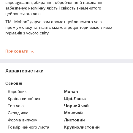
вирощування, збирання, оброблення й паковання —
забезпечує незмінну якість і свіжість знаменитого
цейлонського чаю.
ТМ "Mohan" дарує вам аромат цейлонського чаю
преміумкласу та тішить смакові рецептори вимогливих
гурманів з усього світу.
Приховати
Характеристики
Основні
Виробник
Mohan
Країна виробник
Шрі-Ланка
Тип чаю
Чорний чай
Склад чаю
Моночай
Форма випуску
Листовий
Розмір чайного листа
Крупнолистовий