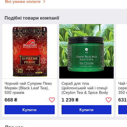
Всі умови оплати
Подібні товари компанії
Чорний чай Суприм Пеко
Скраб для тіла
Чай 
Мервін (Black Leaf Tea),
Цейлонський чай і спеції
сер
500 грамів
(Ceylon Tea & Spice Body
350 
Scrub, Spa Ceylon), 400
668
1 239
631
₴
₴
грамів
Купити
Купити