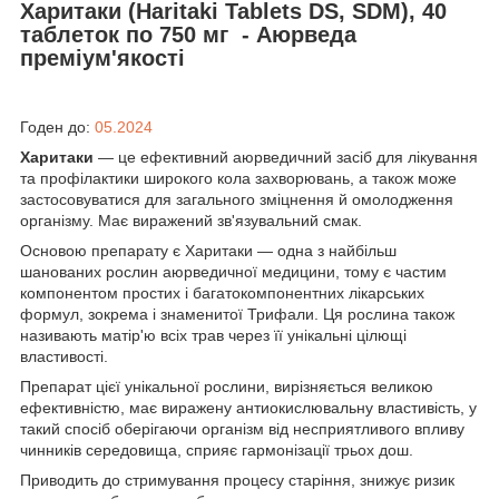
Харитаки (Haritaki Tablets DS, SDM), 40
таблеток по 750 мг - Аюрведа
преміум'якості
Годен до:
05.2024
Харитаки
— це ефективний аюрведичний засіб для лікування
та профілактики широкого кола захворювань, а також може
застосовуватися для загального зміцнення й омолодження
організму. Має виражений зв'язувальний смак.
Основою препарату є Харитаки — одна з найбільш
шанованих рослин аюрведичної медицини, тому є частим
компонентом простих і багатокомпонентних лікарських
формул, зокрема і знаменитої Трифали. Ця рослина також
називають матір'ю всіх трав через її унікальні цілющі
властивості.
Препарат цієї унікальної рослини, вирізняється великою
ефективністю, має виражену антиокислювальну властивість, у
такий спосіб оберігаючи організм від несприятливого впливу
чинників середовища, сприяє гармонізації трьох дош.
Приводить до стримування процесу старіння, знижує ризик