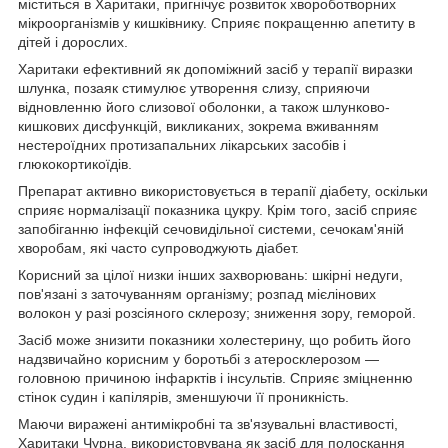
міститься в Харитаки, пригнічує розвиток хвороботворних
мікроорганізмів у кишківнику. Сприяє покращенню апетиту в
дітей і дорослих.
Харитаки ефективний як допоміжний засіб у терапії виразки
шлунка, позаяк стимулює утворення слизу, сприяючи
відновленню його слизової оболонки, а також шлунково-
кишкових дисфункцій, викликаних, зокрема вживанням
нестероїдних протизапальних лікарських засобів і
глюкокортикоїдів.
Препарат активно використовується в терапії діабету, оскільки
сприяє нормалізації показника цукру. Крім того, засіб сприяє
запобіганню інфекцій сечовидільної системи, сечокам'яній
хворобам, які часто супроводжують діабет.
Корисний за цілої низки інших захворювань: шкірні недуги,
пов'язані з заточуванням організму; розпад мієлінових
волокон у разі розсіяного склерозу; зниження зору, геморой.
Засіб може знизити показники холестерину, що робить його
надзвичайно корисним у боротьбі з атеросклерозом —
головною причиною інфарктів і інсультів. Сприяє зміцненню
стінок судин і капілярів, зменшуючи її проникність.
Маючи виражені антимікробні та зв'язувальні властивості,
Харитаки Чурна, використовувана як засіб для полоскання