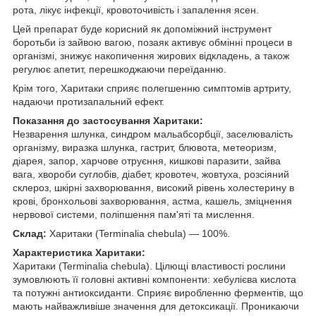
рота, лікує інфекції, кровоточивість і запалення ясен.
Цей препарат буде корисний як допоміжний інструмент
боротьби із зайвою вагою, позаяк активує обмінні процеси в
організмі, знижує накопичення жирових відкладень, а також
регулює апетит, перешкоджаючи переїданню.
Крім того, Харитаки сприяє полегшенню симптомів артриту,
надаючи протизапальний ефект.
Показання до застосування Харитаки:
Незварення шлунка, синдром мальабсорбції, заселювалість
організму, виразка шлунка, гастрит, блювота, метеоризм,
діарея, запор, харчове отруєння, кишкові паразити, зайва
вага, хвороби суглобів, діабет, кровотеч, жовтуха, розсіяний
склероз, шкірні захворювання, високий рівень холестерину в
крові, бронхольові захворювання, астма, кашель, зміцнення
нервової системи, поліпшення пам'яті та мислення.
Склад:
Харитаки (Terminalia chebula) — 100%.
Характеристика Харитаки:
Харитаки (Terminalia chebula). Цілющі властивості рослини
зумовлюють її головні активні компоненти: хебулієва кислота
та потужні антиоксиданти. Сприяє виробленню ферментів, що
мають найважливіше значення для детоксикації. Проникаючи