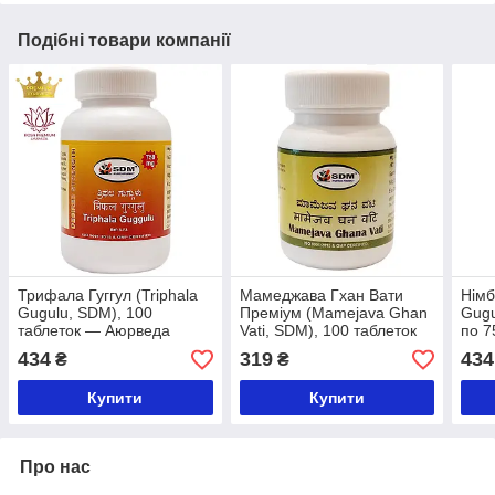
Подібні товари компанії
Трифала Гуггул (Triphala
Мамеджава Гхан Вати
Німб
Gugulu, SDM), 100
Преміум (Mamejava Ghan
Gugu
таблеток — Аюрведа
Vati, SDM), 100 таблеток
по 7
премумкласу
— гармонізація
Прем
434
319
434
₴
₴
підшлункової залози
Купити
Купити
Про нас