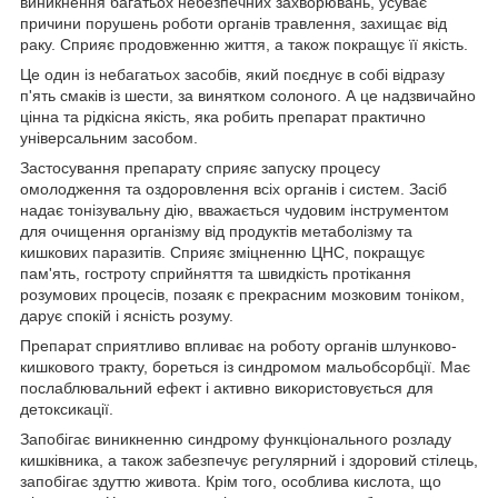
виникнення багатьох небезпечних захворювань, усуває
причини порушень роботи органів травлення, захищає від
раку. Сприяє продовженню життя, а також покращує її якість.
Це один із небагатьох засобів, який поєднує в собі відразу
п'ять смаків із шести, за винятком солоного. А це надзвичайно
цінна та рідкісна якість, яка робить препарат практично
універсальним засобом.
Застосування препарату сприяє запуску процесу
омолодження та оздоровлення всіх органів і систем. Засіб
надає тонізувальну дію, вважається чудовим інструментом
для очищення організму від продуктів метаболізму та
кишкових паразитів. Сприяє зміцненню ЦНС, покращує
пам'ять, гостроту сприйняття та швидкість протікання
розумових процесів, позаяк є прекрасним мозковим тоніком,
дарує спокій і ясність розуму.
Препарат сприятливо впливає на роботу органів шлунково-
кишкового тракту, бореться із синдромом мальобсорбції. Має
послаблювальний ефект і активно використовується для
детоксикації.
Запобігає виникненню синдрому функціонального розладу
кишківника, а також забезпечує регулярний і здоровий стілець,
запобігає здуттю живота. Крім того, особлива кислота, що