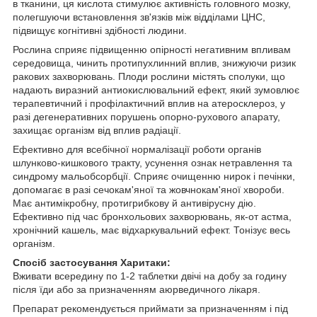
в тканини, ця кислота стимулює активність головного мозку,
полегшуючи встановлення зв'язків між відділами ЦНС,
підвищує когнітивні здібності людини.
Рослина сприяє підвищенню опірності негативним впливам
середовища, чинить протипухлинний вплив, знижуючи ризик
ракових захворювань. Плоди рослини містять сполуки, що
надають виразний антиокислювальний ефект, який зумовлює
терапевтичний і профілактичний вплив на атеросклероз, у
разі дегенеративних порушень опорно-рухового апарату,
захищає організм від вплив радіації.
Ефективно для всебічної нормалізації роботи органів
шлунково-кишкового тракту, усунення ознак нетравлення та
синдрому мальобсорбції. Сприяє очищенню нирок і печінки,
допомагає в разі сечокам'яної та жовчнокам'яної хвороби.
Має антимікробну, протигрибкову й антивірусну дію.
Ефективно під час бронхольових захворювань, як-от астма,
хронічний кашель, має відхаркувальний ефект. Тонізує весь
організм.
Спосіб застосування Харитаки:
Вживати всередину по 1-2 таблетки двічі на добу за годину
після їди або за призначенням аюрведичного лікаря.
Препарат рекомендується приймати за призначенням і під