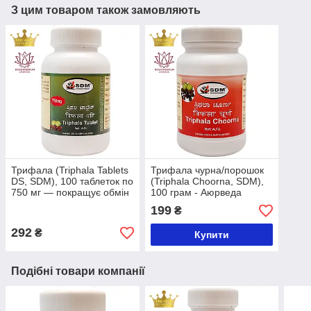
З цим товаром також замовляють
Трифала (Triphala Tablets
Трифала чурна/порошок
DS, SDM), 100 таблеток по
(Triphala Choorna, SDM),
750 мг — покращує обмін
100 грам - Аюрведа
речовин
преміум якості Бутік РОСА
199
₴
292
₴
Купити
Подібні товари компанії