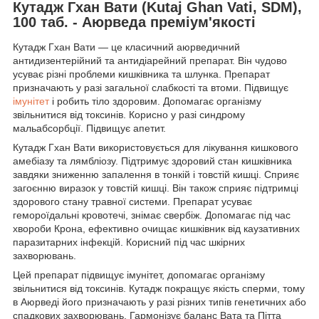
Кутадж Гхан Вати (Kutaj Ghan Vati, SDM),
100 таб. - Аюрведа преміум'якості
Кутадж Гхан Вати — це класичний аюрведичний
антидизентерійний та антидіарейний препарат. Він чудово
усуває різні проблеми кишківника та шлунка. Препарат
призначають у разі загальної слабкості та втоми. Підвищує
імунітет
і робить тіло здоровим. Допомагає організму
звільнитися від токсинів. Корисно у разі синдрому
мальабсорбції. Підвищує апетит.
Кутадж Гхан Вати використовується для лікування кишкового
амебіазу та лямбліозу. Підтримує здоровий стан кишківника
завдяки зниженню запалення в тонкій і товстій кишці. Сприяє
загоєнню виразок у товстій кишці. Він також сприяє підтримці
здорового стану травної системи. Препарат усуває
гемороїдальні кровотечі, знімає свербіж. Допомагає під час
хвороби Крона, ефективно очищає кишківник від каузативних
паразитарних інфекцій. Корисний під час шкірних
захворювань.
Цей препарат підвищує імунітет, допомагає організму
звільнитися від токсинів. Кутадж покращує якість сперми, тому
в Аюрведі його призначають у разі різних типів генетичних або
спадкових захворювань. Гармонізує баланс Вата та Пітта