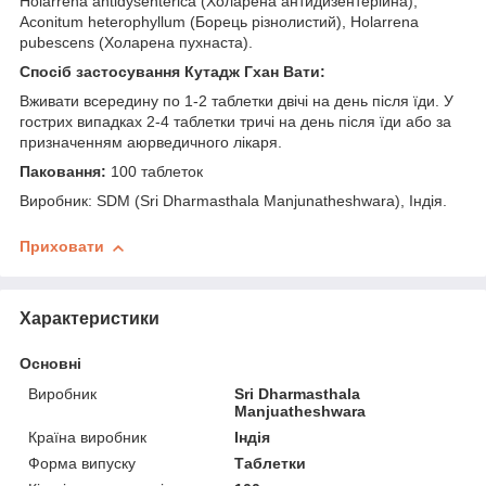
Holarrena antidysenterica (Холарена антидизентерійна),
Aconitum heterophyllum (Борець різнолистий), Holarrena
pubescens (Холарена пухнаста).
Спосіб застосування Кутадж Гхан Вати:
Вживати всередину по 1-2 таблетки двічі на день після їди. У
гострих випадках 2-4 таблетки тричі на день після їди або за
призначенням аюрведичного лікаря.
Паковання:
100 таблеток
Виробник: SDM (Sri Dharmasthala Manjunatheshwara), Індія.
Приховати
Характеристики
Основні
Виробник
Sri Dharmasthala
Manjuatheshwara
Країна виробник
Індія
Форма випуску
Таблетки