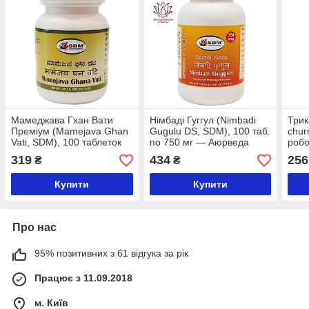
Мамеджава Гхан Вати
Німбаді Гуггул (Nimbadi
Трик
Преміум (Mamejava Ghan
Gugulu DS, SDM), 100 таб.
chur
Vati, SDM), 100 таблеток
по 750 мг — Аюрведа
робо
— гармонізація
Преміум'якості
Аюрв
319
434
256
₴
₴
підшлункової залози
100 
Купити
Купити
Про нас
95% позитивних з 61 відгука за рік
Працює з 11.09.2018
м. Київ