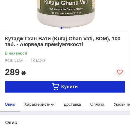
Кутадж Гхан Вати (Kutaj Ghan Vati, SDM), 100
таб. - Аюрведа преміум'якості
В наявності
Код: 3164
Роздріб
289
₴
Купити
Опис
Характеристики
Доставка
Оплата
Умови п
Опис