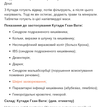
Доші.
З Кутадж готують відвар, потім фільтрують, а після цього
нагрівають. Тоді як він остигає, додають трави та мінерали.
Таблетки готують із цієї напівтвердої маси.
Показання до застосування Кутадж Гхан Вати:
Синдром подразненого кишківника;
Кольки, виразки в шлунку та кишківнику;
Неспецифічний виразковий коліт (больоз Крона);
IBS (синдром подразненого кишківника);
Дизентерія;
Діарея;
Синдром мальабсорбції (порушення всмоктування
поживних речовин);
Шкірні захворювання
;
Паразитарні інфекції кишківника (абубезіаз, лямбліоз);
Гемороїдальні кровотечі, геморой.
Склад: Кутадж Гхан Вати: (див. етикетку)