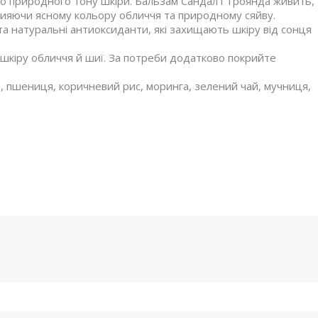
до природного тону шкіри. Бальзам Сандал і Троянда живить,
прияючи ясному кольору обличчя та природному сяйву.
 та натуральні антиоксиданти, які захищають шкіру від сонця
 шкіру обличчя й шиї. За потреби додатково покрийте
ра, пшениця, коричневий рис, моринга, зелений чай, мучниця,