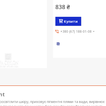
838 ₴
Купити
+380 (67) 188-01-08
ht
світлити шкіру, приховує пігментні плями та вади, вирівнює