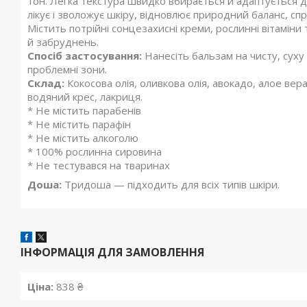
тон. Легка текстура швидко вбирається й адаптується 
лікує і зволожує шкіру, відновлює природний баланс, с
Містить потрійні сонцезахисні креми, рослинні вітаміни
й забруднень.
Спосіб застосування:
Нанесіть бальзам на чисту, суху
проблемні зони.
Склад:
Кокосова олія, оливкова олія, авокадо, алое ве
водяний крес, лакриця.
* Не містить парабенів
* Не містить парафін
* Не містить алкоголю
* 100% рослинна сировина
* Не тестувався на тваринах
Доша:
Тридоша — підходить для всіх типів шкіри.
ІНФОРМАЦІЯ ДЛЯ ЗАМОВЛЕННЯ
Ціна:
838 ₴