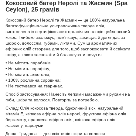
Кокосовий батер Неролі та Жасмин (Spa
Ceylon), 25 грамів
Кокосовий батер Неролі та Жасмин — це 100% натуральна
багатофункціональна ультрапоживна тверда олія,
виготовлена із сертифікованих органічних плодів цейлонський
кокос. Глибоко зволожує, пом'якшує, захищає й доглядає за
шкірою, волоссям, губами, ліктями. Суміш ароматичних
ефірних олій створена для того, щоб заспокоювати й освіжати
шкіру, а також заспокоїти й балансувати почуття.
• Не містить парабенів;
• Не містить парафіну;
• Не містить алкоголю;
• 100% рослинна сировина;
• Не тестувався на тваринах.
Спосіб застосування: Нанесіть легкими масажними рухами на
губи, шкіру та волосся. Повторіть за потребою.
Склад: Олія кокосова тверда, бджолиний віск, натуральний
вітамін E, квіткова ефірна олія неролі, фруктова ефірна олія
бергамоту, оранжева ефірна олія, квіткова ефірна олія
жасмину, парфуми.
Доша: Тридоша — для всіх типів шкіри та волосся.