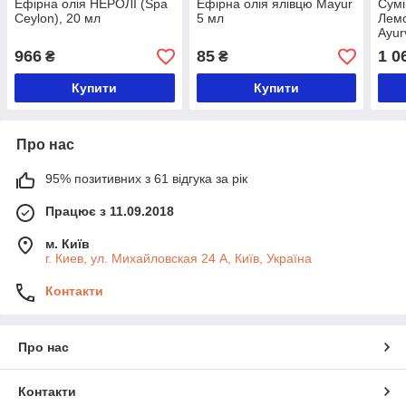
Ефірна олія НЕРОЛІ (Spa
Ефірна олія ялівцю Mayur
Сумі
Ceylon), 20 мл
5 мл
Лемо
Ayur
966
85
1 0
₴
₴
Купити
Купити
Про нас
95% позитивних з 61 відгука за рік
Працює з 11.09.2018
м. Київ
г. Киев, ул. Михайловская 24 А, Київ, Україна
Контакти
Про нас
Контакти